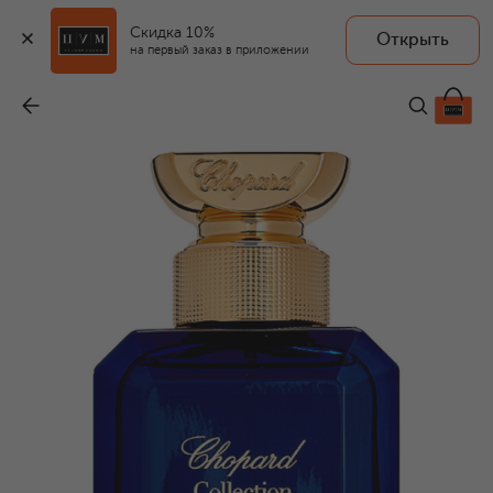
Скидка 10%
Открыть
на первый заказ в приложении
Парфюмерная вода Patchouli de Sumatra (100ml)
-
31 590 ₽