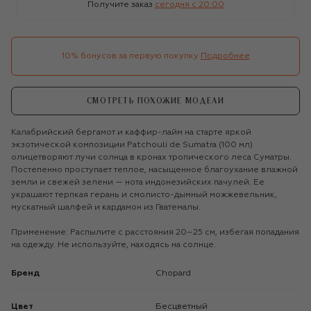
Получите заказ
сегодня c 20:00
10% бонусов за первую покупку
Подробнее
СМОТРЕТЬ ПОХОЖИЕ МОДЕЛИ
Калабрийский бергамот и каффир-лайм на старте яркой
экзотической композиции Patchouli de Sumatra (100 мл)
олицетворяют лучи солнца в кронах тропического леса Суматры.
Постепенно проступает теплое, насыщенное благоухание влажной
земли и свежей зелени — нота индонезийских пачулей. Ее
украшают терпкая герань и смолисто-дымный можжевельник,
мускатный шалфей и кардамон из Гватемалы.
Применение: Распылите с расстояния 20–25 см, избегая попадания
на одежду. Не используйте, находясь на солнце.
Бренд
Chopard
Цвет
Бесцветный