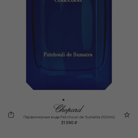
Chopard
Парфюмерная вода Patchouli de Sumatra (100ml)
31 590 ₽