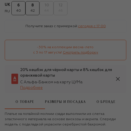
UK
6
8
10
12
40
42
44
46
RU
Получите заказ с примеркой
сегодня c 17:00
-30% на коллекции весна-лето 

с 3 по 17 августа!
Смотреть подборку
20% кешбэк для чёрной карты и 8% кешбэк для
оранжевой карты
С Альфа-Банком на карту ЦУМа
Подробнее
О ТОВАРЕ
РАЗМЕРЫ И ПОСАДКА
О БРЕНДЕ
Платье на потайной молнии сзади выполнили из слегка
эластичного материала на основе вискозы и акрила. Спереди
модель с подкладкой украсили серебристой бахромой.