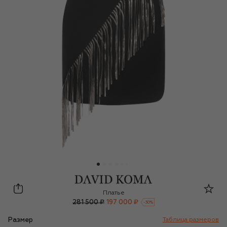
David Koma
Платье
281 500 ₽
197 000 ₽
-
30
%
Размер
Таблица размеров