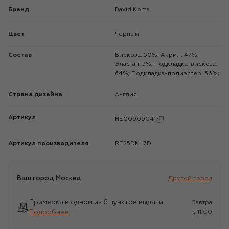
Бренд
David Koma
Цвет
Черный
Состав
Вискоза: 50%; Акрил: 47%;
Эластан: 3%; Подкладка-вискоза:
64%; Подкладка-полиэстер: 36%;
Страна дизайна
Англия
Артикул
HE00909041
Артикул производителя
RE25DK47D
Ваш город
Москва
Другой город
Примерка в одном из 6 пунктов выдачи
Завтра
Подробнее
c 11:00