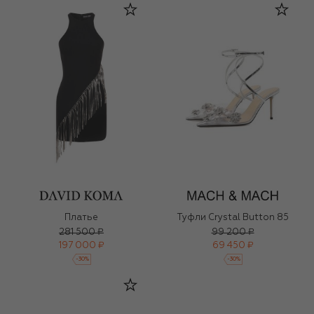
Платье
Туфли Crystal Button 85
281 500 ₽
99 200 ₽
197 000 ₽
69 450 ₽
-
30
%
-
30
%