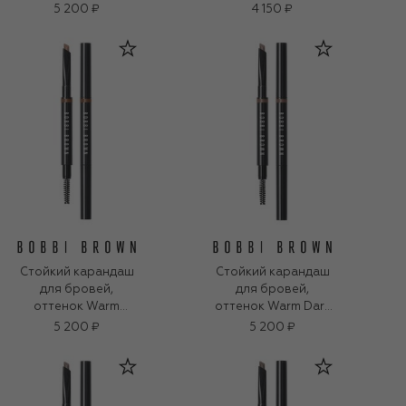
Blonde (0,33g)
Warm Blonde
5 200 ₽
4 150 ₽
(0,06g)
Стойкий карандаш
Стойкий карандаш
для бровей,
для бровей,
оттенок Warm
оттенок Warm Dark
Brown (0,33g)
Brown (0,33g)
5 200 ₽
5 200 ₽