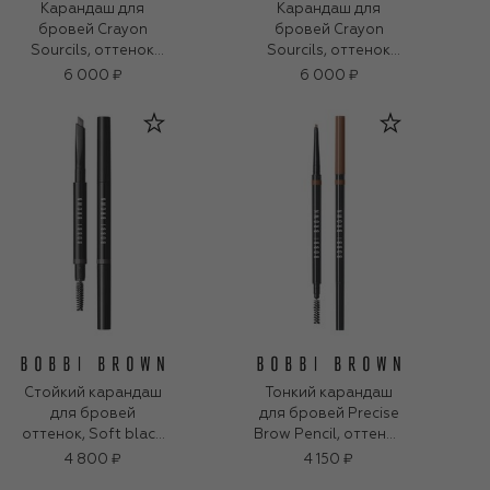
Карандаш для
Карандаш для
бровей Crayon
бровей Crayon
Sourcils, оттенок
Sourcils, оттенок
Brun Cendre 40
Brun Naturel 30
6 000 ₽
6 000 ₽
Стойкий карандаш
Тонкий карандаш
для бровей
для бровей Precise
оттенок, Soft black
Brow Pencil, оттенок
(0,33g)
Warm Brown (0,06g)
4 800 ₽
4 150 ₽