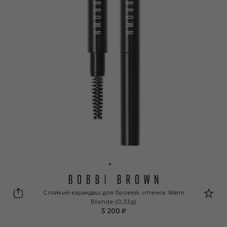
Bobbi Brown
Стойкий карандаш для бровей, оттенок Warm
Blonde (0,33g)
5 200 ₽