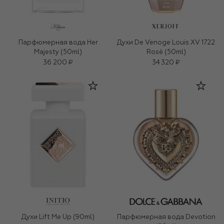
XERJOFF
Парфюмерная вода Her
Духи De Venoge Louis XV 1722
Majesty (50ml)
Rosè (50ml)
36 200 ₽
34 320 ₽
Духи Lift Me Up (90ml)
Парфюмерная вода Devotion