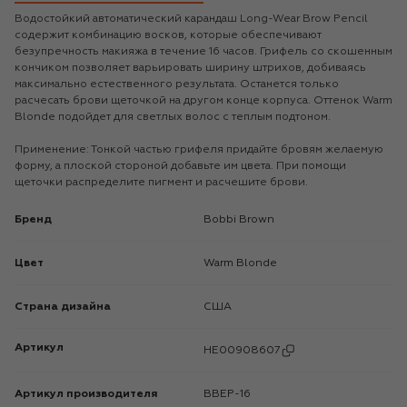
Водостойкий автоматический карандаш Long-Wear Brow Pencil
содержит комбинацию восков, которые обеспечивают
безупречность макияжа в течение 16 часов. Грифель со скошенным
кончиком позволяет варьировать ширину штрихов, добиваясь
максимально естественного результата. Останется только
расчесать брови щеточкой на другом конце корпуса. Оттенок Warm
Blonde подойдет для светлых волос с теплым подтоном.
Применение: Тонкой частью грифеля придайте бровям желаемую
форму, а плоской стороной добавьте им цвета. При помощи
щеточки распределите пигмент и расчешите брови.
Бренд
Bobbi Brown
Цвет
Warm Blonde
Страна дизайна
США
Артикул
HE00908607
Артикул производителя
BBEP-16