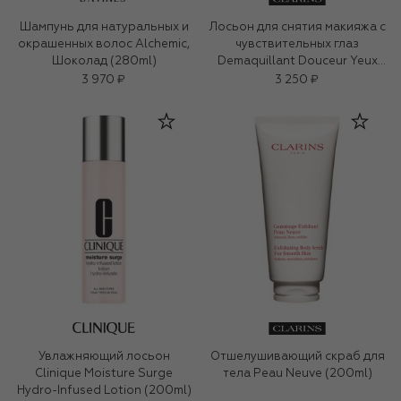
Шампунь для натуральных и
Лосьон для снятия макияжа с
окрашенных волос Alchemic,
чувствительных глаз
Шоколад (280ml)
Demaquillant Douceur Yeux
(125ml)
3 970 ₽
3 250 ₽
Увлажняющий лосьон
Отшелушивающий скраб для
Clinique Moisture Surge
тела Peau Neuve (200ml)
Hydro-Infused Lotion (200ml)