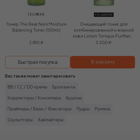
CELIMAX
Тонер The Real Noni Moisture
Очищающий тоник для
Balancing Toner (150ml)
комбинированной и жирной
кожи Lotion Tonique Purifiante
(200ml)
2 810 ₽
3 200 ₽
В корзину
Быстрая покупка
Вас также может заинтересовать
BB / CC / DD кремы
Бронзанты
Корректоры / Консилеры
Кушоны
Праймеры / Базы / Фиксаторы
Пудры
Румяна
Скульпторы
Хайлайтеры