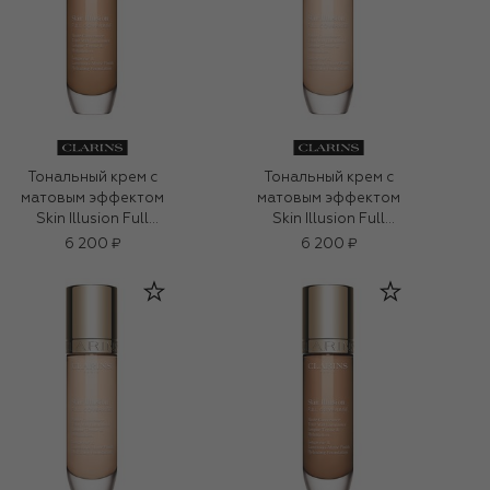
Тональный крем с
Тональный крем с
матовым эффектом
матовым эффектом
Skin Illusion Full
Skin Illusion Full
Coverage, оттенок
Coverage, оттенок
6 200 ₽
6 200 ₽
108.3N (30ml)
100.3N (30ml)