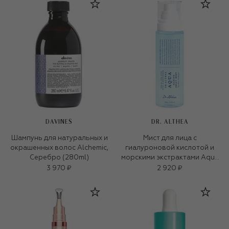
DAVINES
DR. ALTHEA
Шампунь для натуральных и
Мист для лица с
окрашенных волос Alchemic,
гиалуроновой кислотой и
Серебро (280ml)
морскими экстрактами Aqua
Marine Jelly Mist (100ml)
3 970 ₽
2 920 ₽