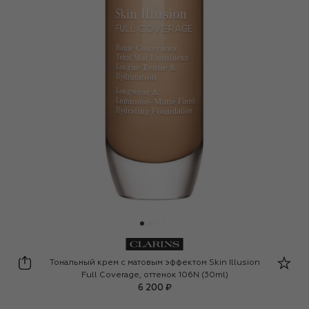
Clarins
Тональный крем с матовым эффектом Skin Illusion
Full Coverage, оттенок 106N (30ml)
6 200 ₽