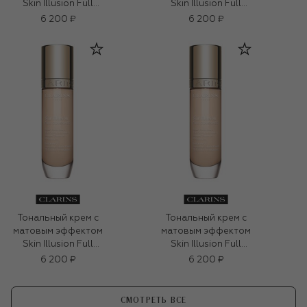
Skin Illusion Full
Skin Illusion Full
Coverage, оттенок
Coverage, оттенок
6 200 ₽
6 200 ₽
111N (30ml)
107C (30ml)
Тональный крем с
Тональный крем с
матовым эффектом
матовым эффектом
Skin Illusion Full
Skin Illusion Full
Coverage, оттенок
Coverage, оттенок
6 200 ₽
6 200 ₽
100C (30ml)
100C (30ml)
СМОТРЕТЬ ВСЕ