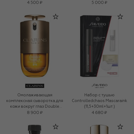
4 500 ₽
5 000 ₽
Омолаживающая
Набор c тушью
комплексная сыворотка для
Controlledchaos Mascaraink
кожи вокруг глаз Double
(11,5+30ml+1шт.)
Serum (20ml)
8 900 ₽
4 680 ₽