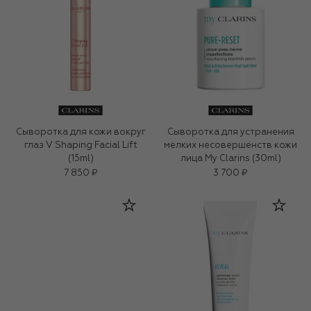
Сыворотка для кожи вокруг
Сыворотка для устранения
глаз V Shaping Facial Lift
мелких несовершенств кожи
(15ml)
лица My Clarins (30ml)
7 850 ₽
3 700 ₽