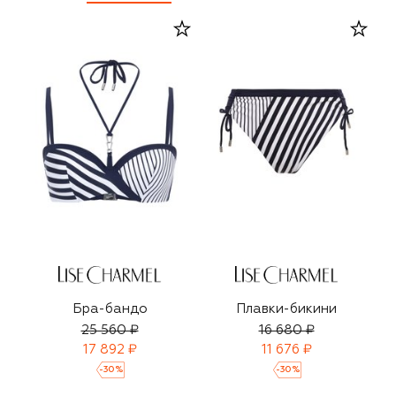
Бра-бандо
Плавки-бикини
25 560 ₽
16 680 ₽
17 892 ₽
11 676 ₽
-
30
%
-
30
%