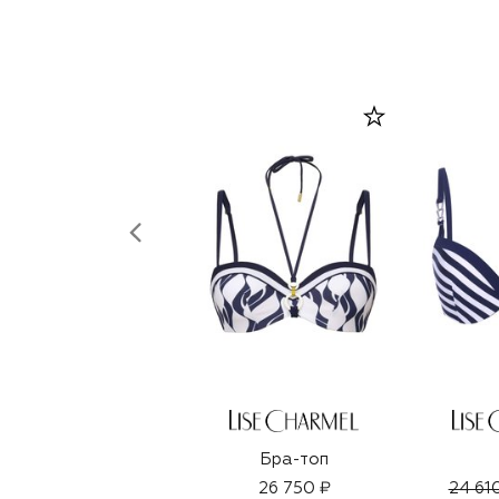
Бра-топ
26 750 ₽
24 61