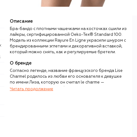
Описание
Бра-бандо с плотными чашечками на косточках сшили из
лайкры, сертифицированной Oeko-Tex® Standard 100.
Модель из коллекции Rayure En Ligne украсили шнуром с
брендированными эглетами и декоративной вставкой,
который можно снять, как и регулируемые бретели.
;
О бренде
Согласно легенде, название французского бренда Lise
Charmel родилось из любви его основателя к девушке
по имени Лиза, которую он считал le charme —
очарованием. С 1950-х небольшое ателье в Лионе,
Читать продолжение
«столице шелка», славилось качеством корсетов и
бюстгальтеров по индивидуальным заказам. Жак
Домаль, купивший компанию в 1975 году, привнес в ее
работу веяния высокой моды и страсть к инновациям.
С настоящим искусством нижнее белье роднят
трудоемкие техники инкрустации, благородная
цветовая палитра и материалы: струящийся атлас,