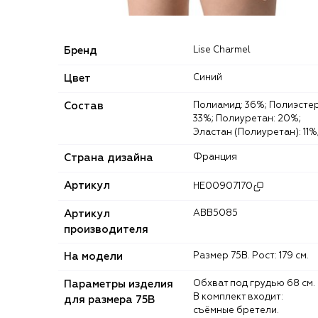
Бренд
Lise Charmel
Цвет
Синий
Состав
Полиамид: 36%; Полиэстер:
33%; Полиуретан: 20%;
Эластан (Полиуретан): 11%
Страна дизайна
Франция
Артикул
HE00907170
Артикул
ABB5085
производителя
На модели
Размер 75B. Рост: 179 см.
Параметры изделия
Обхват под грудью 68 см.
В комплект входит:
для размера 75B
съёмные бретели.