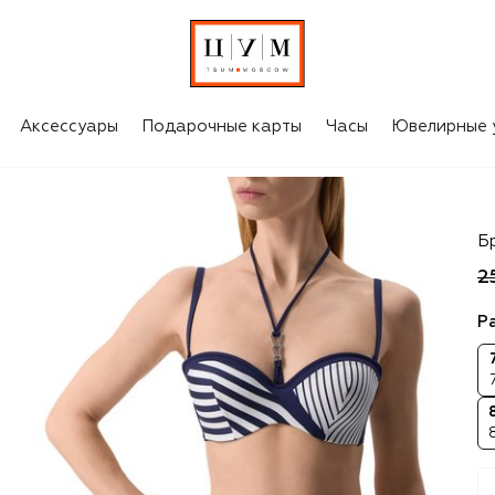
Аксессуары
Подарочные карты
Часы
Ювелирные 
Li
Б
2
Р