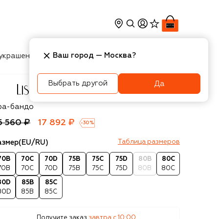
Ваш город —
Москва
?
украшения
Косметика
Интерьер
Новости
Выбрать другой
Да
se Charmel
ра-бандо
5 560 ₽
17 892 ₽
-
30
%
азмер
(EU/RU)
Таблица размеров
70B
70C
70D
75B
75C
75D
80B
80C
70B
70C
70D
75B
75C
75D
80B
80C
80D
85B
85C
80D
85B
85C
Получите заказ
завтра c 10:00