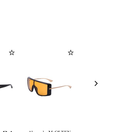
-
30
%