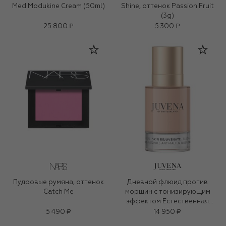
Med Modukine Cream (50ml)
Shine, оттенок Passion Fruit
(3g)
25 800 ₽
5 300 ₽
Пудровые румяна, оттенок
Дневной флюид против
Catch Me
морщин с тонизирующим
эффектом Естественная
бронза SPF 10 (50ml)
5 490 ₽
14 950 ₽