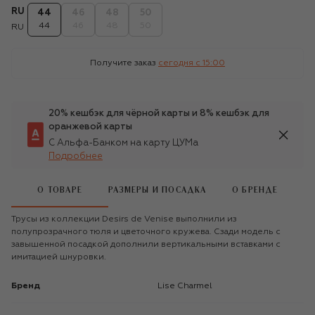
RU
44
46
48
50
44
46
48
50
RU
Получите заказ
сегодня c 15:00
20% кешбэк для чёрной карты и 8% кешбэк для
оранжевой карты
С Альфа-Банком на карту ЦУМа
Подробнее
О ТОВАРЕ
РАЗМЕРЫ И ПОСАДКА
О БРЕНДЕ
Трусы из коллекции Desirs de Venise выполнили из
полупрозрачного тюля и цветочного кружева. Сзади модель с
завышенной посадкой дополнили вертикальными вставками с
имитацией шнуровки.
Бренд
Lise Charmel