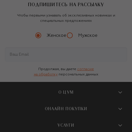
ПОДПИШИТЕСЬ НА РАССЫЛКУ
Чтобы первыми узнавать об эксклюзивных новинках и
специальных предложениях
Женское
Мужское
Продолжая, вы даете
согласие
на обработку
персональных данных
О ЦУМ
О магазине
ОНЛАЙН ПОКУПКИ
Новости и события
Вопросы и ответы
УСЛУГИ
Бутики и ПВЗ ЦУМ