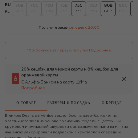
RU
70B
70C
70D
75B
75C
75D
80B
80C
8
70B
70C
70D
75B
75C
75D
80B
80C
8
RU
Получите заказ
сегодня c 20:00
10% бонусов за первую покупку
Подробнее
20% кешбэк для чёрной карты и 8% кешбэк для
оранжевой карты
С Альфа-Банком на карту ЦУМа
Подробнее
О ТОВАРЕ
РАЗМЕРЫ И ПОСАДКА
О БРЕНДЕ
В линию Desirs de Venise вошел бюстгальтер-балконет из
эластичного тюля на основе полиамида. Модель с цветочным
кружевом и имитацией шнуровки с атласными лентами на мягких
чашечках декорировали подвеской с кристаллом спереди и
стразами на бретелях.