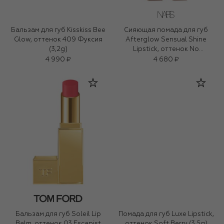
Бальзам для губ Kisskiss Bee
Сияющая помада для губ
Glow, оттенок 409 Фуксия
Afterglow Sensual Shine
(3,2g)
Lipstick, оттенок No
Inhibitions (1,5g)
4 990 ₽
4 680 ₽
Бальзам для губ Soleil Lip
Помада для губ Luxe Lipstick,
Balm, оттенок 03 Escapist
оттенок Soft Berry (3.5g)