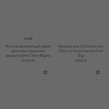
GUAM
Восстанавливающий скраб
Бальзам для губ Extra Color
для тела с морскими
Shine, оттенок Passion Fruit
водорослями Il Vero Bagno
(3g)
D`Alga (200ml)
4 600 ₽
5 300 ₽