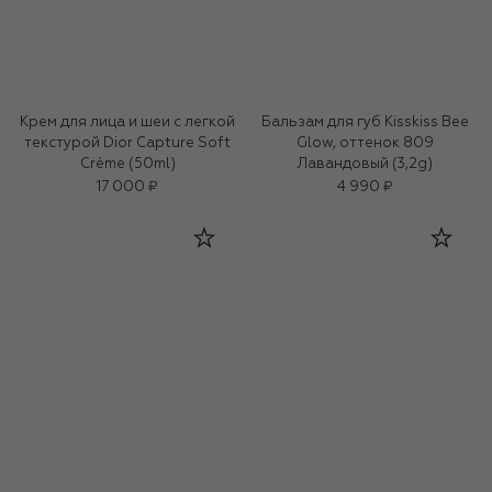
Крем для лица и шеи с легкой
Бальзам для губ Kisskiss Bee
текстурой Dior Capture Soft
Glow, оттенок 809
Crème (50ml)
Лавандовый (3,2g)
17 000 ₽
4 990 ₽