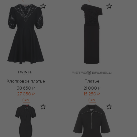
Хлопковое платье
Платье
38 650 ₽
21 800 ₽
27 050 ₽
15 250 ₽
-
30
%
-
30
%