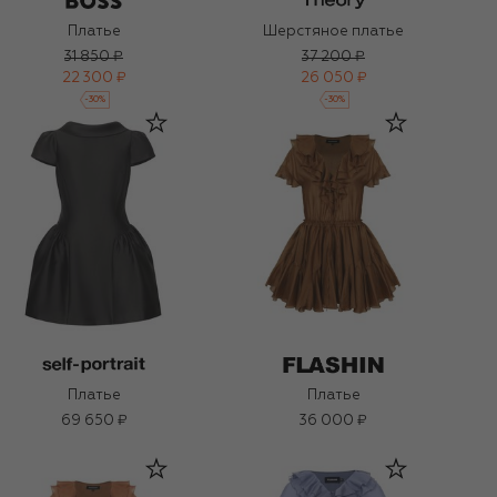
Платье
Шерстяное платье
31 850 ₽
37 200 ₽
22 300 ₽
26 050 ₽
-
30
%
-
30
%
Платье
Платье
69 650 ₽
36 000 ₽