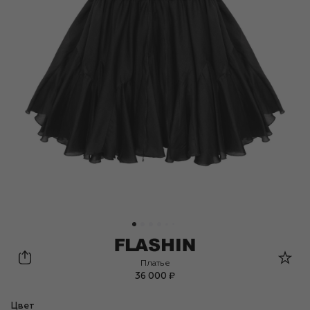
Flashin
Платье
36 000 ₽
Цвет