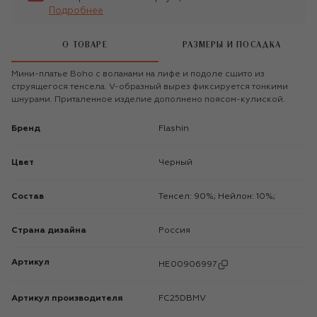
Подробнее
О ТОВАРЕ
РАЗМЕРЫ И ПОСАДКА
Мини-платье Boho с воланами на лифе и подоле сшито из
струящегося тенсела. V-образный вырез фиксируется тонкими
шнурами. Приталенное изделие дополнено поясом-кулиской.
Бренд
Flashin
Цвет
Черный
Состав
Тенсел: 90%; Нейлон: 10%;
Страна дизайна
Россия
Артикул
HE00906997
Артикул производителя
FC25DBMV