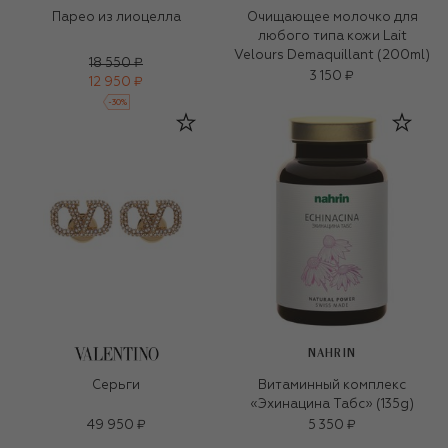
Парео из лиоцелла
Очищающее молочко для
любого типа кожи Lait
Velours Demaquillant (200ml)
18 550 ₽
3 150 ₽
12 950 ₽
-
30
%
NAHRIN
Серьги
Витаминный комплекс
«Эхинацина Табс» (135g)
49 950 ₽
5 350 ₽