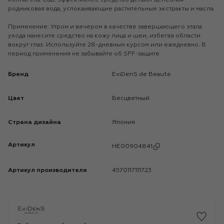
родниковая вода, успокаивающие растительные экстракты и масла.
Применение: Утром и вечером в качестве завершающего этапа
ухода нанесите средство на кожу лица и шеи, избегая области
вокруг глаз. Используйте 28-дневным курсом или ежедневно. В
период применения не забывайте об SPF-защите.
Бренд
EviDenS de Beaute
Цвет
Бесцветный
Страна дизайна
Япония
Артикул
HE00904841
Артикул производителя
4570117111723