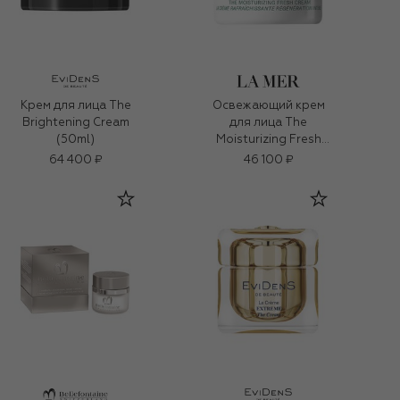
Крем для лица The
Освежающий крем
Brightening Cream
для лица The
(50ml)
Moisturizing Fresh
Cream (60ml)
64 400 ₽
46 100 ₽