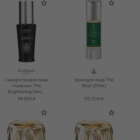
Сыворотка для лица
Крем для лица The
«Сияние» The
Best (50ml)
Brightening Serum
(30ml)
58 930 ₽
175 500 ₽