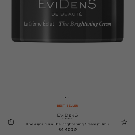
BEST-SELLER
EviDenS de Beaute
Крем для лица The Brightening Cream (50ml)
64 400 ₽