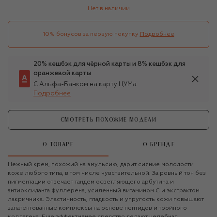
Нет в наличии
10% бонусов за первую покупку
Подробнее
20% кешбэк для чёрной карты и 8% кешбэк для
оранжевой карты
С Альфа-Банком на карту ЦУМа
Подробнее
СМОТРЕТЬ ПОХОЖИЕ МОДЕЛИ
О ТОВАРЕ
О БРЕНДЕ
Нежный крем, похожий на эмульсию, дарит сияние молодости
коже любого типа, в том числе чувствительной. За ровный тон без
пигментации отвечает тандем осветляющего арбутина и
антиоксиданта фуллерена, усиленный витамином С и экстрактом
лакричника. Эластичность, гладкость и упругость кожи повышают
запатентованные комплексы на основе пептидов и тройного
коллагена. Еще эффективнее средство делают целебная