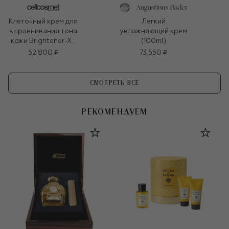
Клеточный крем для
Легкий
выравнивания тона
увлажняющий крем
кожи Brightener-XT
(100ml)
(50ml)
52 800 ₽
73 550 ₽
СМОТРЕТЬ ВСЕ
РЕКОМЕНДУЕМ