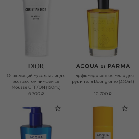
Очищающий мусс для лица с
Парфюмированное мыло для
экстрактом нимфеи La
рук и тела Buongiorno (330ml)
Mousse OFF/ON (150ml)
6 700 ₽
10 700 ₽