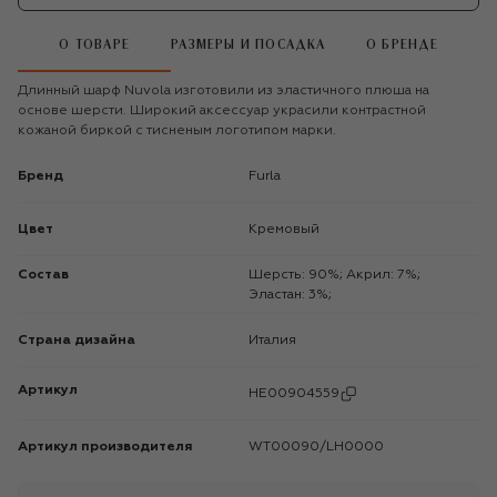
О ТОВАРЕ
РАЗМЕРЫ И ПОСАДКА
О БРЕНДЕ
Длинный шарф Nuvola изготовили из эластичного плюша на
основе шерсти. Широкий аксессуар украсили контрастной
кожаной биркой с тисненым логотипом марки.
Бренд
Furla
Цвет
Кремовый
Состав
Шерсть: 90%; Акрил: 7%;
Эластан: 3%;
Страна дизайна
Италия
Артикул
HE00904559
Артикул производителя
WT00090/LH0000