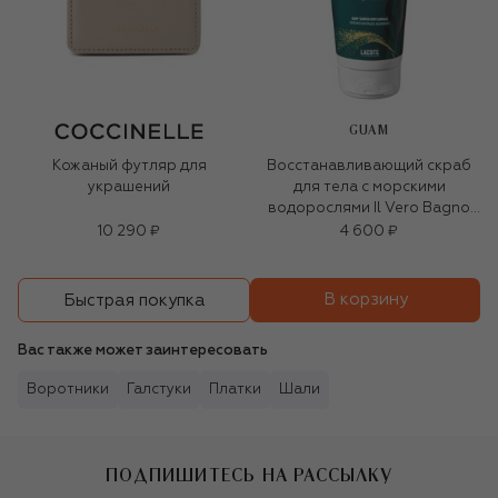
GUAM
Кожаный футляр для
Восстанавливающий скраб
украшений
для тела с морскими
водорослями Il Vero Bagno
D`Alga (200ml)
10 290 ₽
4 600 ₽
В корзину
Быстрая покупка
Вас также может заинтересовать
Воротники
Галстуки
Платки
Шали
ПОДПИШИТЕСЬ НА РАССЫЛКУ