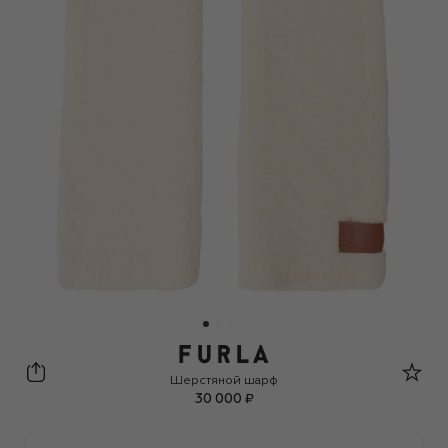
Furla
Шерстяной шарф
30 000 ₽