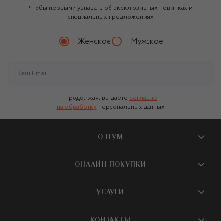
Чтобы первыми узнавать об эксклюзивных новинках и
специальных предложениях
Женское
Мужское
Продолжая, вы даете
согласие
на обработку
персональных данных
О ЦУМ
О магазине
ОНЛАЙН ПОКУПКИ
Новости и события
Вопросы и ответы
УСЛУГИ
Бутики и ПВЗ ЦУМ
Мобильное приложение
Контакты
Шопинг-сервисы
КОНТАКТЫ
Доставка