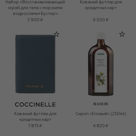
Набор «Восстанавливающий
Кожаный футляр для
скраб для тела с морскими
кредитных карт
водрослями+Бустер»
(250ml+15g)
5 900 ₽
6 050 ₽
NAHRIN
Кожаный футляр для
Сироп «Еловый» (250ml)
кредитных карт
7 875 ₽
4 820 ₽