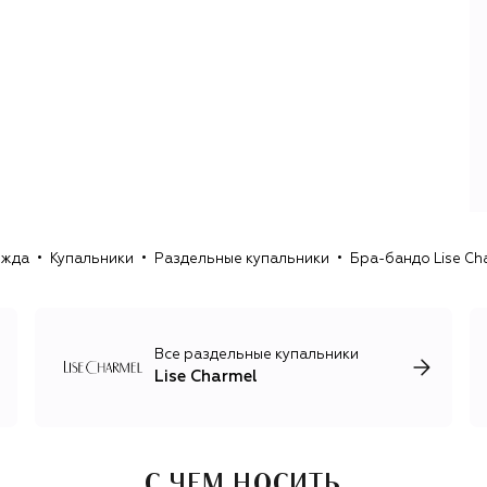
микрофибра, эластичное кружево Leavers, созданное на
старинных станках с большой долей ручных операций.
Сложносочиненные модели с многониточной вышивкой,
ламинированием, фестонами, кристаллами и жемчугом
дополняют лаконичные линии без декора, а также
домашняя и пляжная одежда и купальники из
технологичных тканей. Над коллекциями работает
команда мастеров и колористов, которая добивается
идеального совпадения цвета на разных фактурах и
точного соединения узоров на стыках мельчайших
деталей.
ежда
Купальники
Раздельные купальники
Бра-бандо Lise Ch
Все раздельные купальники
Lise Charmel
С ЧЕМ НОСИТЬ