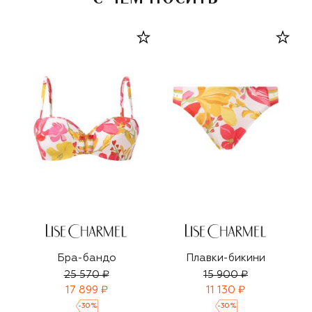
Бра-бандо
Плавки-бикини
25 570 ₽
15 900 ₽
17 899 ₽
11 130 ₽
-
30
%
-
30
%