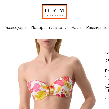
Аксессуары
Подарочные карты
Часы
Ювелирные 
Li
Б
2
Р