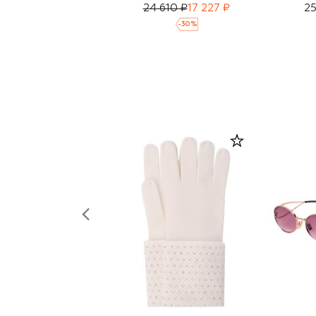
24 610 ₽
17 227 ₽
25
-
30
%