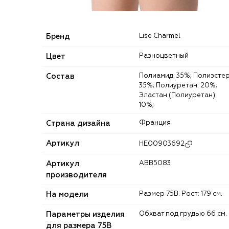
Бренд
Lise Charmel
Цвет
Разноцветный
Состав
Полиамид: 35%; Полиэстер:
35%; Полиуретан: 20%;
Эластан (Полиуретан):
10%;
Страна дизайна
Франция
Артикул
HE00903692
Артикул
ABB5083
производителя
На модели
Размер 75B. Рост: 179 см.
Параметры изделия
Обхват под грудью 66 см.
для размера 75B