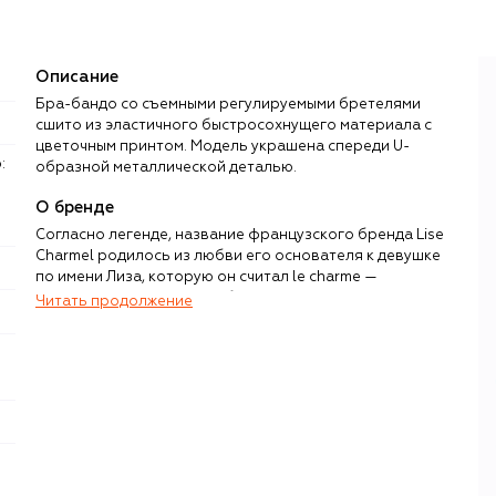
Описание
Бра-бандо со съемными регулируемыми бретелями
сшито из эластичного быстросохнущего материала с
цветочным принтом. Модель украшена спереди U-
образной металлической деталью.
О бренде
Согласно легенде, название французского бренда Lise
Charmel родилось из любви его основателя к девушке
по имени Лиза, которую он считал le charme —
очарованием. С 1950-х небольшое ателье в Лионе,
Читать продолжение
«столице шелка», славилось качеством корсетов и
бюстгальтеров по индивидуальным заказам. Жак
Домаль, купивший компанию в 1975 году, привнес в ее
работу веяния высокой моды и страсть к инновациям.
С настоящим искусством нижнее белье роднят
трудоемкие техники инкрустации, благородная
цветовая палитра и материалы: струящийся атлас,
воздушный гипюр, сливающийся с кожей тюль, тонкая