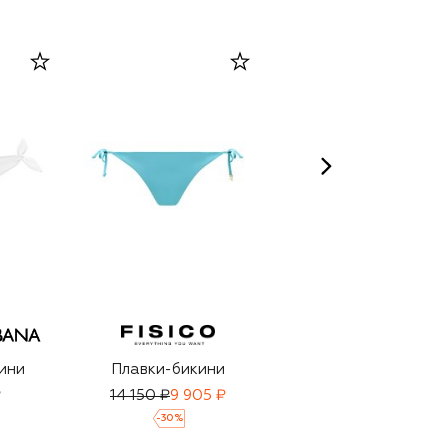
ини
Плавки-бикини
Плавки-бикини
₽
14 150 ₽
9 905 ₽
14 330 ₽
-
30
%