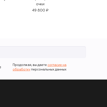
очки
очки
49 800 ₽
65 950 ₽
Продолжая, вы даете
согласие на
е
обработку
персональных данных