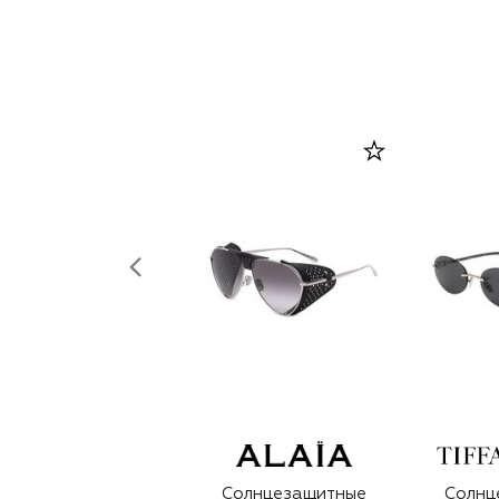
Солнцезащитные
Солнц