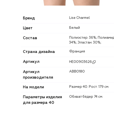
Бренд
Lise Charmel
Цвет
Белый
Состав
Полиэстер: 36%; Полиамид:
34%; Эластан: 30%;
Страна дизайна
Франция
Артикул
HE00903626
Артикул
ABB0180
производителя
На модели
Размер 40. Рост: 179 см.
Параметры изделия
Обхват бёдер 74 см.
для размера 40