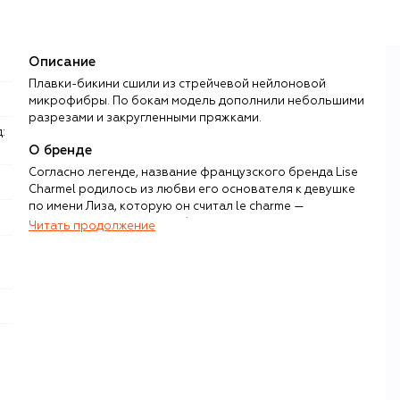
Описание
Плавки-бикини сшили из стрейчевой нейлоновой
микрофибры. По бокам модель дополнили небольшими
разрезами и закругленными пряжками.
О бренде
Согласно легенде, название французского бренда Lise
Charmel родилось из любви его основателя к девушке
по имени Лиза, которую он считал le charme —
очарованием. С 1950-х небольшое ателье в Лионе,
Читать продолжение
«столице шелка», славилось качеством корсетов и
бюстгальтеров по индивидуальным заказам. Жак
Домаль, купивший компанию в 1975 году, привнес в ее
работу веяния высокой моды и страсть к инновациям.
С настоящим искусством нижнее белье роднят
трудоемкие техники инкрустации, благородная
цветовая палитра и материалы: струящийся атлас,
воздушный гипюр, сливающийся с кожей тюль, тонкая
микрофибра, эластичное кружево Leavers, созданное на