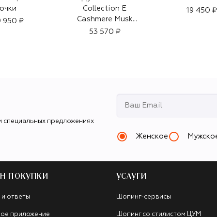
очки
Collection E
19 450 ₽
Cashmere Musk
 950 ₽
(50ml)
53 570 ₽
и специальных предложениях
Женское
Мужско
Н ПОКУПКИ
УСЛУГИ
 и ответы
Шопинг-сервисы
ое приложение
Шопинг со стилистом ЦУМ