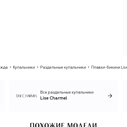
старинных станках с большой долей ручных операций.
Сложносочиненные модели с многониточной вышивкой,
ламинированием, фестонами, кристаллами и жемчугом
дополняют лаконичные линии без декора, а также
домашняя и пляжная одежда и купальники из
технологичных тканей. Над коллекциями работает
команда мастеров и колористов, которая добивается
идеального совпадения цвета на разных фактурах и
точного соединения узоров на стыках мельчайших
деталей.
ежда
Купальники
Раздельные купальники
Плавки-бикини Lis
Все раздельные купальники
Lise Charmel
ПОХОЖИЕ МОДЕЛИ