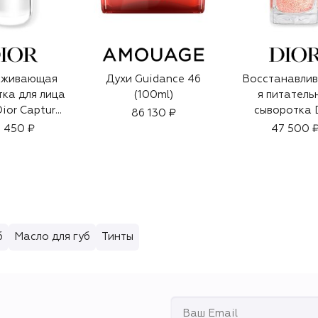
аживающая
Духи Guidance 46
Восстанавли
ка для лица
(100ml)
я питатель
Dior Capture
сыворотка 
86 130 ₽
rum (75ml)
Prestige La M
 450 ₽
47 500 
Huile de R
(50ml)
б
Масло для губ
Тинты