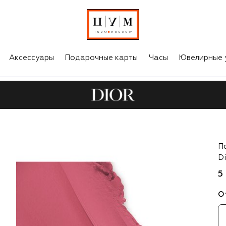
Аксессуары
Подарочные карты
Часы
Ювелирные 
Di
П
Di
5
О