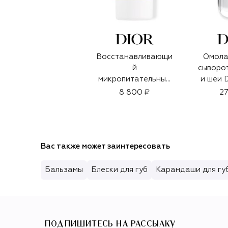
Восстанавливающи
Омол
й
сыворот
микропитательный
и шеи 
крем для рук Dior
Le Sé
8 800 ₽
27
Prestige (50ml)
Вас также может заинтересовать
Бальзамы
Блески для губ
Карандаши для гу
ПОДПИШИТЕСЬ НА РАССЫЛКУ