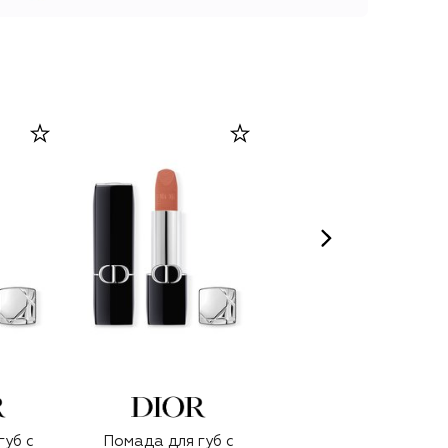
губ с
Помада для губ с
Помада для губ с