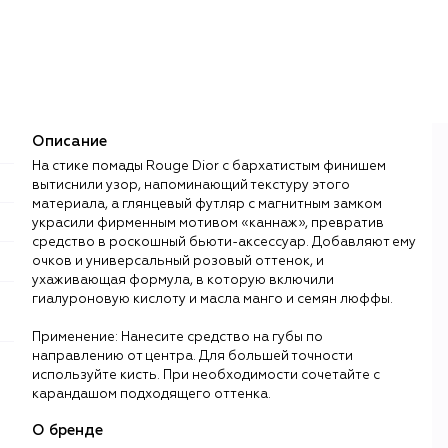
Описание
На стике помады Rouge Dior с бархатистым финишем
вытиснили узор, напоминающий текстуру этого
материала, а глянцевый футляр с магнитным замком
украсили фирменным мотивом «каннаж», превратив
средство в роскошный бьюти-аксессуар. Добавляют ему
очков и универсальный розовый оттенок, и
ухаживающая формула, в которую включили
гиалуроновую кислоту и масла манго и семян люффы.
Применение: Нанесите средство на губы по
направлению от центра. Для большей точности
используйте кисть. При необходимости сочетайте с
карандашом подходящего оттенка.
О бренде