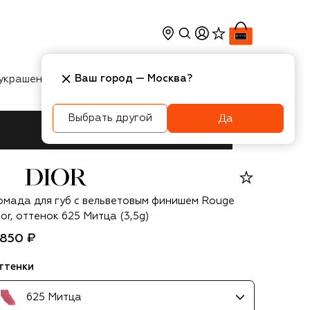
Ваш город —
Москва
?
украшения
Косметика
Интерьер
Новости
Выбрать другой
Да
or
омада для губ с вельветовым финишем Rouge
or, оттенок 625 Митца (3,5g)
 850 ₽
ттенки
625 Митца