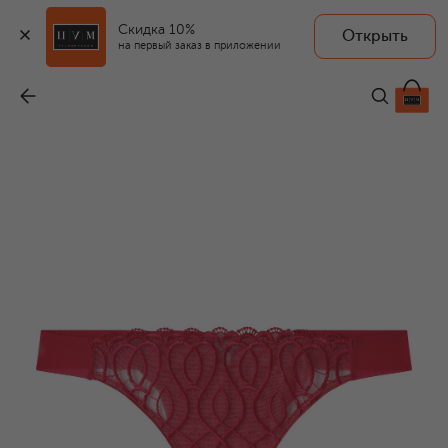
Скидка 10%
Открыть
I.D. SARRIERI
на первый заказ в приложении
Трусы-танга
-
23 860 ₽