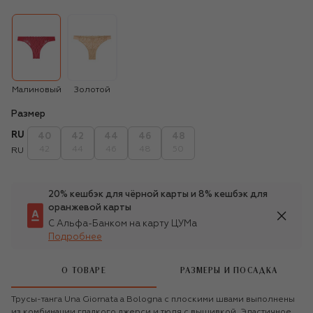
Малиновый
Золотой
Размер
RU
40
42
44
46
48
42
44
46
48
50
RU
20% кешбэк для чёрной карты и 8% кешбэк для
оранжевой карты
С Альфа-Банком на карту ЦУМа
Подробнее
О ТОВАРЕ
РАЗМЕРЫ И ПОСАДКА
Трусы-танга Una Giornata a Bologna с плоскими швами выполнены
из комбинации гладкого джерси и тюля с вышивкой. Эластичное