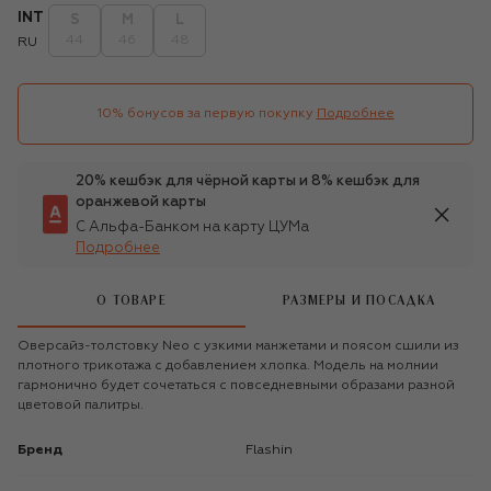
INT
S
M
L
44
46
48
RU
10% бонусов за первую покупку
Подробнее
20% кешбэк для чёрной карты и 8% кешбэк для
оранжевой карты
С Альфа-Банком на карту ЦУМа
Подробнее
О ТОВАРЕ
РАЗМЕРЫ И ПОСАДКА
Оверсайз-толстовку Neo с узкими манжетами и поясом сшили из
плотного трикотажа с добавлением хлопка. Модель на молнии
гармонично будет сочетаться с повседневными образами разной
цветовой палитры.
Бренд
Flashin