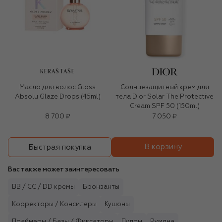
KERASTASE
Масло для волос Gloss
Солнцезащитный крем для
Absolu Glaze Drops (45ml)
тела Dior Solar The Protective
Cream SPF 50 (150ml)
8 700 ₽
7 050 ₽
В корзину
Быстрая покупка
Вас также может заинтересовать
BB / CC / DD кремы
Бронзанты
Корректоры / Консилеры
Кушоны
Праймеры / Базы / Фиксаторы
Пудры
Румяна