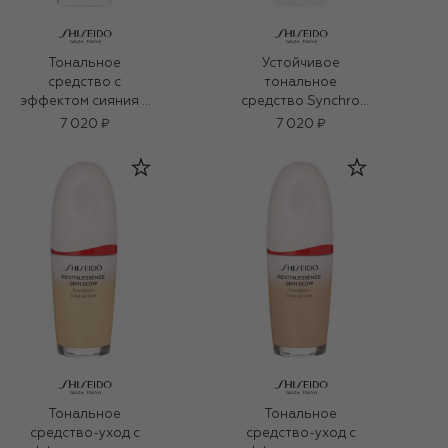
Тональное
Устойчивое
средство с
тональное
эффектом сияния и
средство Synchro
лифтинга Synchro
Skin SPF 30, оттенок
7 020 ₽
7 020 ₽
Skin SPF 30, оттенок
210 Birch (30ml)
210 Birch (30ml)
Тональное
Тональное
средство-уход с
средство-уход с