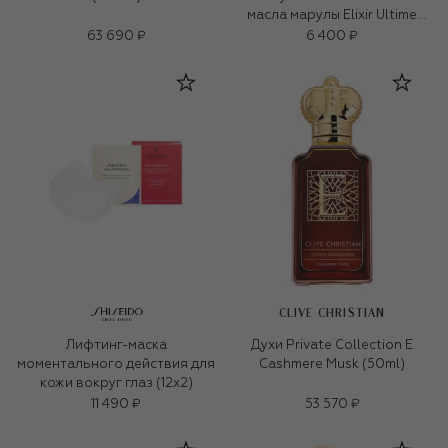
масла марулы Elixir Ultime
(250ml)
63 690 ₽
6 400 ₽
CLIVE CHRISTIAN
Лифтинг-маска
Духи Private Collection E
моментального действия для
Cashmere Musk (50ml)
кожи вокруг глаз (12x2)
11 490 ₽
53 570 ₽