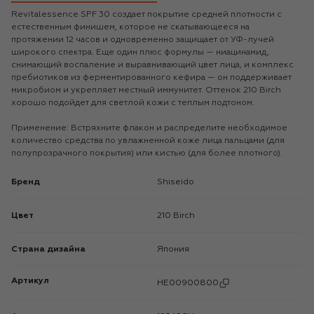
Revitalessence SPF 30 создает покрытие средней плотности с
естественным финишем, которое не скатывающееся на
протяжении 12 часов и одновременно защищает от УФ-лучей
широкого спектра. Еще один плюс формулы — ниацинамид,
снимающий воспаление и выравнивающий цвет лица, и комплекс
пребиотиков из ферментированного кефира — он поддерживает
микробиом и укрепляет местный иммунитет. Оттенок 210 Birch
хорошо подойдет для светлой кожи с теплым подтоном.
Применение: Встряхните флакон и распределите необходимое
количество средства по увлажненной коже лица пальцами (для
полупрозрачного покрытия) или кистью (для более плотного).
Бренд
Shiseido
Цвет
210 Birch
Страна дизайна
Япония
Артикул
HE00900800