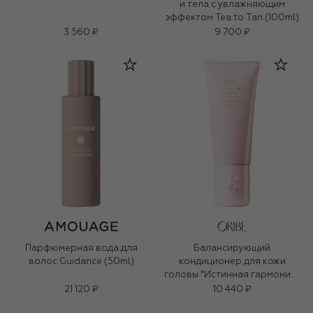
и тела с увлажняющим
эффектом Tea to Tan (100ml)
3 560 ₽
9 700 ₽
Парфюмерная вода для
Балансирующий
волос Guidance (50ml)
кондиционер для кожи
головы "Истинная гармония"
(200ml)
21 120 ₽
10 440 ₽