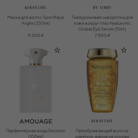
KERASTASE
BY TERRY
Маска для волос Specifique
Гиалуроновая сыворотка для
Argile (250ml)
кожи вокруг глаз Hyaluronic
Global Eye Serum (15ml)
9 500 ₽
7 900 ₽
KERASTASE
Парфюмерная вода Decision
Преображающий волосы
(100ml)
шампунь-ванна на основе