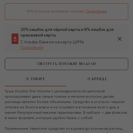
10% бонусов за первую покупку
Подробнее
20% кешбэк для чёрной карты и 8% кешбэк для
оранжевой карты
С Альфа-Банком на карту ЦУМа
Подробнее
СМОТРЕТЬ ПОХОЖИЕ МОДЕЛИ
О ТОВАРЕ
О БРЕНДЕ
Тушь Double the Volume с цилиндрической щеточкой
прокрашивает даже самые тонкие и мелкие волоски, делая
ресницы заметно более объемными. Средство в угольно-черном
оттенке не боится влаги и не осыпается в течение всего дня, а
значит безупречный макияж гарантирован. В наборе — два флакона
в мини-формате, которые удобно брать с собой.
Применение: Нанесите средство от корней до кончиков ресниц,