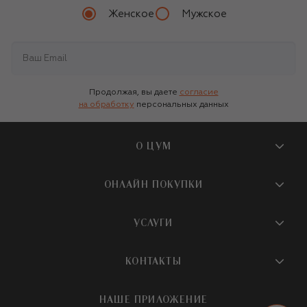
Женское
Мужское
Продолжая, вы даете
согласие
на обработку
персональных данных
О ЦУМ
О магазине
ОНЛАЙН ПОКУПКИ
Новости и события
Вопросы и ответы
УСЛУГИ
Бутики и ПВЗ ЦУМ
Мобильное приложение
Контакты
Шопинг-сервисы
КОНТАКТЫ
Доставка
Наша история
Шопинг со стилистом ЦУМ
Обмен и возврат
+7 495 933 73 00
Карьера
НАШЕ ПРИЛОЖЕНИЕ
Подарочная карта