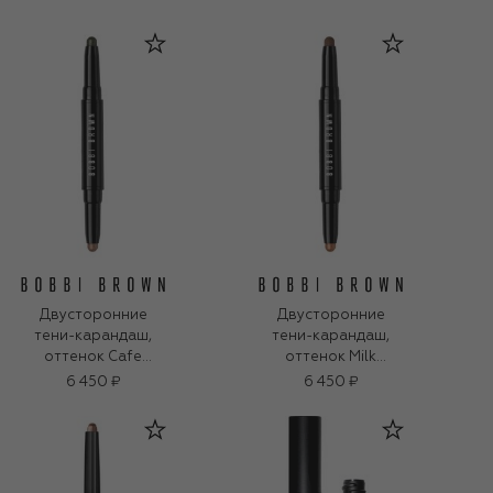
Matte (1,6g)
Taupe Matte (1,6g)
Двусторонние
Двусторонние
тени-карандаш,
тени-карандаш,
оттенок Cafe
оттенок Milk
Shimmer / Gilded
Chocolate /
6 450 ₽
6 450 ₽
Green Shimmer (1,6g)
Midnight Brown
(1,6g)