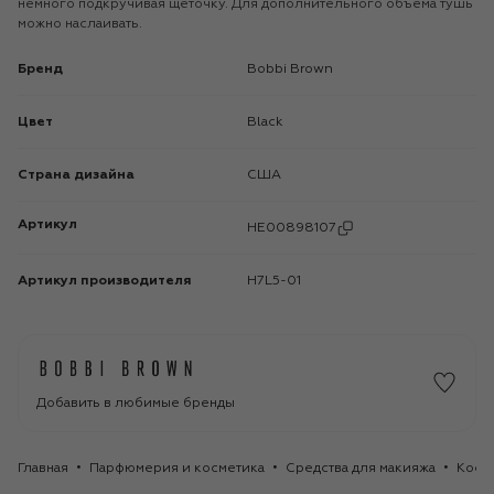
немного подкручивая щеточку. Для дополнительного объема тушь
можно наслаивать.
Бренд
Bobbi Brown
Цвет
Black
Страна дизайна
США
Артикул
HE00898107
Артикул производителя
H7L5-01
Добавить в любимые бренды
Главная
Парфюмерия и косметика
Средства для макияжа
Косме