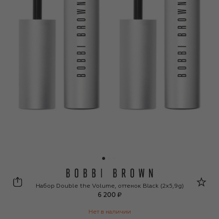
Bobbi Brown
Набор Double the Volume, оттенок Black (2x5,9g)
6 200 ₽
Нет в наличии