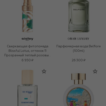
OMAN LUXURY
Сверкающая фитопомада
Парфюмерная вода Belfiore
Blissful Lotus, оттенок 11
(100ml)
Прозрачный теплый розовый
(3g)
6 950 ₽
26 300 ₽