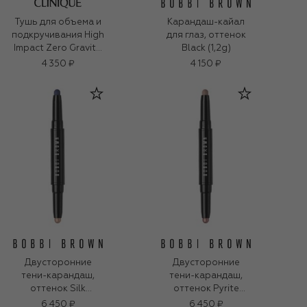
Тушь для объема и
Карандаш-кайал
подкручивания High
для глаз, оттенок
Impact Zero Gravity,
Black (1,2g)
оттенок Black (8ml)
4 350 ₽
4 150 ₽
Двусторонние
Двусторонние
тени-карандаш,
тени-карандаш,
оттенок Silk
оттенок Pyrite
Shimmer / Rich Navy
Shimmer / Muted
6 450 ₽
6 450 ₽