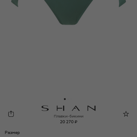
Shan
Плавки-бикини
20 270 ₽
Размер