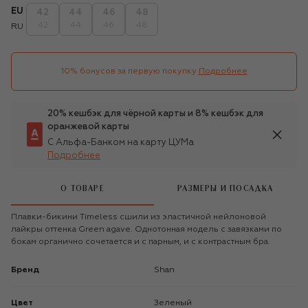
EU
42
44
46
48
42
44
46
48
RU
10% бонусов за первую покупку
Подробнее
20% кешбэк для чёрной карты и 8% кешбэк для
оранжевой карты
С Альфа-Банком на карту ЦУМа
Подробнее
О ТОВАРЕ
РАЗМЕРЫ И ПОСАДКА
Плавки-бикини Timeless сшили из эластичной нейлоновой
лайкры оттенка Green agave. Однотонная модель с завязками по
бокам органично сочетается и с парным, и с контрастным бра.
Бренд
Shan
Цвет
Зеленый