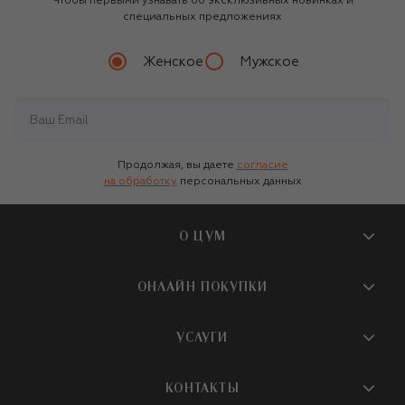
Чтобы первыми узнавать об эксклюзивных новинках и
специальных предложениях
Женское
Мужское
Продолжая, вы даете
согласие
на обработку
персональных данных
О ЦУМ
О магазине
ОНЛАЙН ПОКУПКИ
Новости и события
Вопросы и ответы
УСЛУГИ
Бутики и ПВЗ ЦУМ
Мобильное приложение
Контакты
Шопинг-сервисы
КОНТАКТЫ
Доставка
Наша история