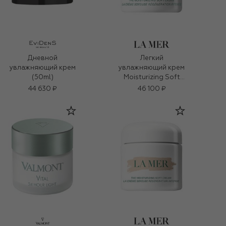
Дневной
Легкий
увлажняющий крем
увлажняющий крем
(50ml)
Moisturizing Soft
Cream (60ml)
44 630 ₽
46 100 ₽