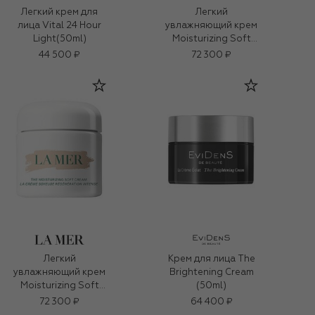
Легкий крем для
Легкий
лица Vital 24 Hour
увлажняющий крем
Light(50ml)
Moisturizing Soft
Cream (100ml)
44 500 ₽
72 300 ₽
Легкий
Крем для лица The
увлажняющий крем
Brightening Cream
Moisturizing Soft
(50ml)
Cream (100ml)
72 300 ₽
64 400 ₽