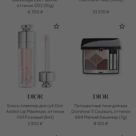
Backstage Eye Palette,
Cashmere Musk (50ml)
оттенок 002 (10g)
6 700 ₽
53 570 ₽
Блеск-плампер для губ Dior
Пятицветные тени для век
Addict Lip Maximizer, оттенок
Diorshow 5 Couleurs, оттенок
001 Розовый (6ml)
669 Мягкий Кашемир (7g)
5 300 ₽
8 100 ₽