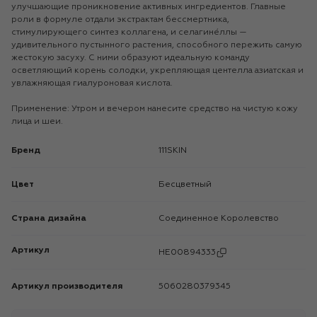
улучшающие проникновение активных ингредиентов. Главные
роли в формуле отдали экстрактам бессмертника,
стимулирующего синтез коллагена, и селагине́ллы —
удивительного пустынного растения, способного пережить самую
жестокую засуху. С ними образуют идеальную команду
осветляющий корень солодки, укрепляющая центелла азиатская и
увлажняющая гиалуроновая кислота.
Применение: Утром и вечером нанесите средство на чистую кожу
лица и шеи.
Бренд
111SKIN
Цвет
Бесцветный
Страна дизайна
Соединенное Королевство
Артикул
HE00894333
Артикул производителя
5060280379345