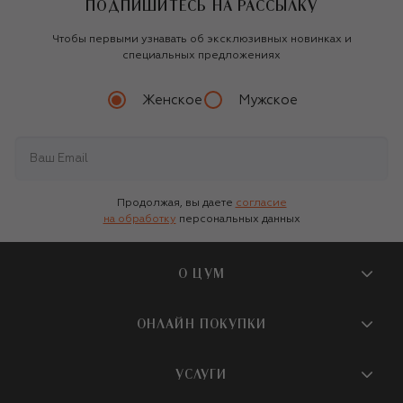
ПОДПИШИТЕСЬ НА РАССЫЛКУ
Чтобы первыми узнавать об эксклюзивных новинках и
специальных предложениях
Женское
Мужское
Продолжая, вы даете
согласие
на обработку
персональных данных
О ЦУМ
О магазине
ОНЛАЙН ПОКУПКИ
Новости и события
Вопросы и ответы
УСЛУГИ
Бутики и ПВЗ ЦУМ
Мобильное приложение