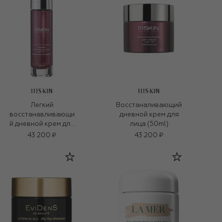
111SKIN
111SKIN
Легкий
Восстаналивающий
восстанавливающи
дневной крем для
й дневной крем для
лица (50ml)
лица (50ml)
43 200 ₽
43 200 ₽