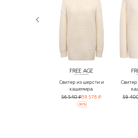
Свитер из шерсти и
Свитер 
кашемира
ка
56 540 ₽
39 578 ₽
59 40
-
30
%