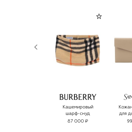
Кашемировый
Кожан
шарф-снуд
для д
87 000 ₽
99