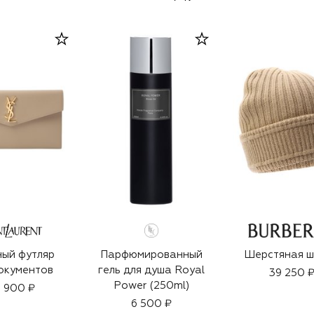
ый футляр
Парфюмированный
Шерстяная ш
окументов
гель для душа Royal
39 250 
Power (250ml)
 900 ₽
6 500 ₽