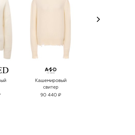
вый
Кашемировый
Кашемировый
свитер
свитер
₽
90 440 ₽
49 950 ₽