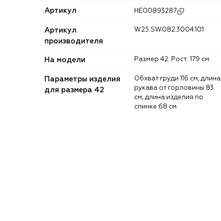
Артикул
HE00893287
Артикул
W25.SW082.3004.101
производителя
На модели
Размер 42. Рост: 179 см.
Параметры изделия
Обхват груди 116 см, длина
рукава от горловины 83
для размера 42
см, длина изделия по
спинке 68 см.