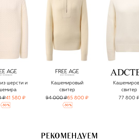
из шерсти и
Кашемировый
Кашемиро
шемира
свитер
свитер
0 ₽
41 580 ₽
94 000 ₽
65 800 ₽
77 800 
-
30
%
-
30
%
РЕКОМЕНДУЕМ