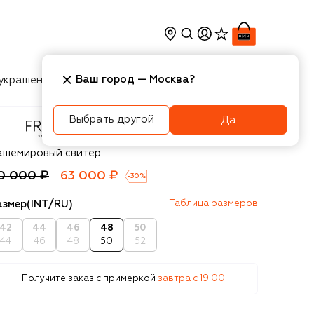
Ваш город —
Москва
?
украшения
Косметика
Интерьер
Новости
Выбрать другой
Да
reeage
ашемировый свитер
0 000 ₽
63 000 ₽
-
30
%
азмер
(INT/RU)
Таблица размеров
42
44
46
48
50
44
46
48
50
52
Получите заказ с примеркой
завтра c 19:00