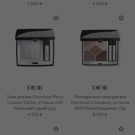
(3,2g)
5 300 ₽
4 950 ₽
Тени для век Diorshow Mono
Пятицветные тени для век
Couleur Glitter, оттенок 045
Diorshow 5 Couleurs, оттенок
Небесный серый (2g)
669 Мягкий Кашемир (7g)
4 550 ₽
8 100 ₽