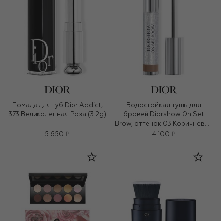
Помада для губ Dior Addict,
Водостойкая тушь для
373 Великолепная Роза (3.2g)
бровей Diorshow On Set
Brow, оттенок 03 Коричневый
(5ml)
5 650 ₽
4 100 ₽