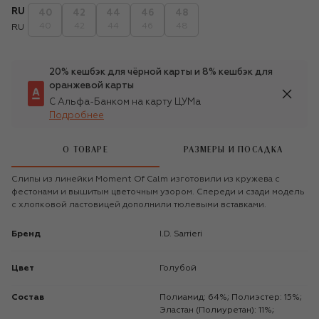
RU
40
42
44
46
48
40
42
44
46
48
RU
20% кешбэк для чёрной карты и 8% кешбэк для
оранжевой карты
С Альфа-Банком на карту ЦУМа
Подробнее
О ТОВАРЕ
РАЗМЕРЫ И ПОСАДКА
Слипы из линейки Moment Of Calm изготовили из кружева с
фестонами и вышитым цветочным узором. Спереди и сзади модель
с хлопковой ластовицей дополнили тюлевыми вставками.
Бренд
I.D. Sarrieri
Цвет
Голубой
Состав
Полиамид: 64%; Полиэстер: 15%;
Эластан (Полиуретан): 11%;