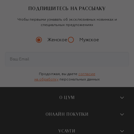
ПОДПИШИТЕСЬ НА РАССЫЛКУ
Чтобы первыми узнавать об эксклюзивных новинках и
специальных предложениях
Женское
Мужское
Продолжая, вы даете
согласие
на обработку
персональных данных
О ЦУМ
О магазине
ОНЛАЙН ПОКУПКИ
Новости и события
Вопросы и ответы
УСЛУГИ
Бутики и ПВЗ ЦУМ