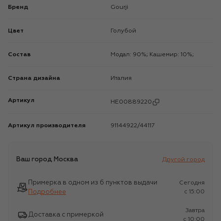
Бренд
Gourji
Цвет
Голубой
Состав
Модал: 90%; Кашемир: 10%;
Страна дизайна
Италия
Артикул
HE00889220
Артикул производителя
91144922/44117
Ваш город
Москва
Другой город
Примерка в одном из 6 пунктов выдачи
Сегодня
Подробнее
c 15:00
Завтра
Доставка с примеркой
c 10:00