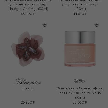
для зрелой кожи Sisleÿa
упругости тела Sisleya
L'Intégral Anti-Âge (30ml)
(150ml)
65 990 ₽
44 630 ₽
Брошь
Обновляющий крем-лифтинг
для шеи и декольте SPF15
(75ml)
25 950 ₽
35 050 ₽