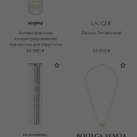
Антивозрастная
Брошь Terramineral
концентрированная
сыворотка для упругости
кожи (30ml)
65 990 ₽
39 950 ₽