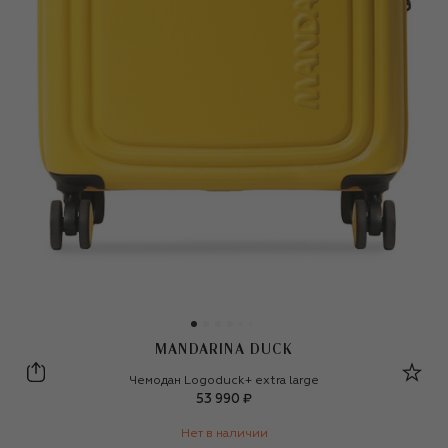
MANDARINA DUCK
Mandarina Duck
Чемодан Logoduck+ extra large
53 990 ₽
Нет в наличии