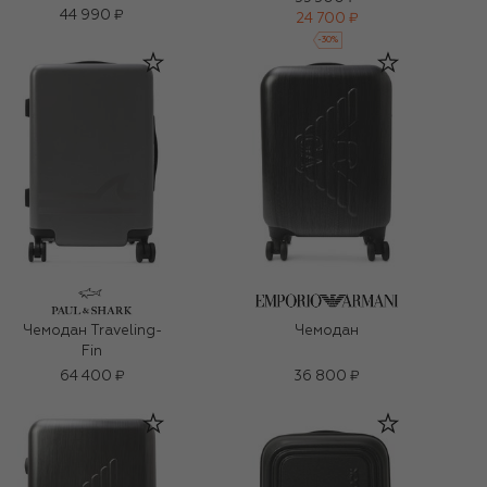
44 990 ₽
24 700 ₽
-
30
%
Чемодан Traveling-
Чемодан
Fin
64 400 ₽
36 800 ₽