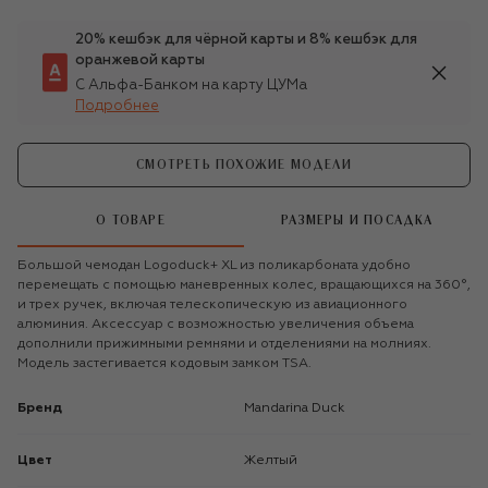
20% кешбэк для чёрной карты и 8% кешбэк для
оранжевой карты
С Альфа-Банком на карту ЦУМа
Подробнее
СМОТРЕТЬ ПОХОЖИЕ МОДЕЛИ
О ТОВАРЕ
РАЗМЕРЫ И ПОСАДКА
Большой чемодан Logoduck+ XL из поликарбоната удобно
перемещать с помощью маневренных колес, вращающихся на 360°,
и трех ручек, включая телескопическую из авиационного
алюминия. Аксессуар с возможностью увеличения объема
дополнили прижимными ремнями и отделениями на молниях.
Модель застегивается кодовым замком TSA.
Бренд
Mandarina Duck
Цвет
Желтый