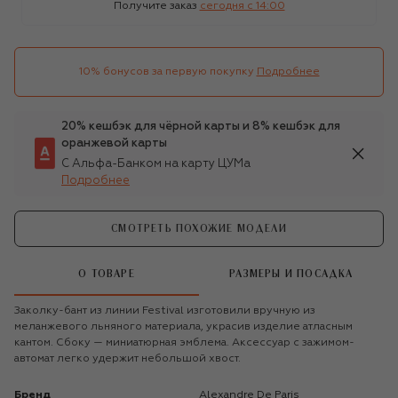
Получите заказ
сегодня c 14:00
10% бонусов за первую покупку
Подробнее
20% кешбэк для чёрной карты и 8% кешбэк для
оранжевой карты
С Альфа-Банком на карту ЦУМа
Подробнее
СМОТРЕТЬ ПОХОЖИЕ МОДЕЛИ
О ТОВАРЕ
РАЗМЕРЫ И ПОСАДКА
Заколку-бант из линии Festival изготовили вручную из
меланжевого льняного материала, украсив изделие атласным
кантом. Сбоку — миниатюрная эмблема. Аксессуар с зажимом-
автомат легко удержит небольшой хвост.
Бренд
Alexandre De Paris