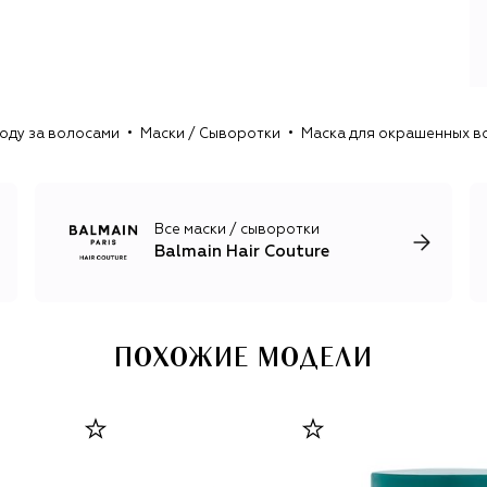
стайлинга и ухода (в том числе шампуни, бальзамы, маски
ходу за волосами
Маски / Сыворотки
Маска для окрашенных вол
Все маски / сыворотки
Balmain Hair Couture
ПОХОЖИЕ МОДЕЛИ