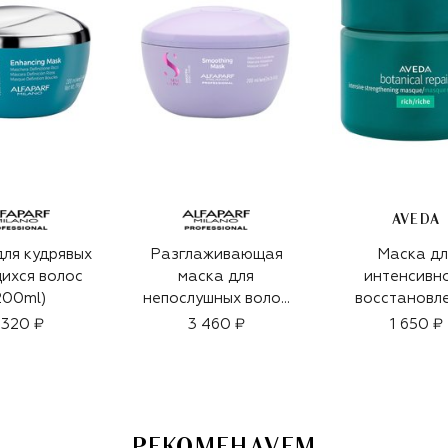
AVEDA
ля кудрявых
Разглаживающая
Маска дл
ихся волос
маска для
интенсивн
200ml)
непослушных волос
восстановл
(200ml)
структуры в
 320 ₽
3 460 ₽
1 650 ₽
Botanical Re
(25ml)
РЕКОМЕНДУЕМ