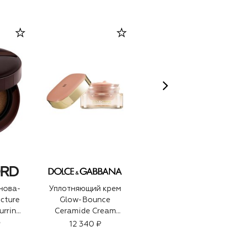
нова-
Уплотняющий крем
Парфюмерная вода
cture
Glow-Bounce
для волос Guidance
urring
Ceramide Cream
(50ml)
dation
(50ml)
₽
12 340 ₽
21 120 ₽