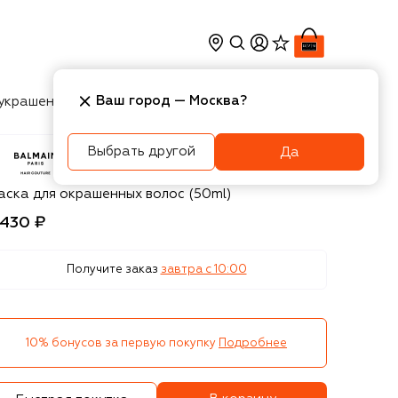
Ваш город —
Москва
?
украшения
Косметика
Интерьер
Новости
Выбрать другой
Да
lmain Hair Couture
аска для окрашенных волос (50ml)
 430 ₽
Получите заказ
завтра c 10:00
10% бонусов за первую покупку
Подробнее