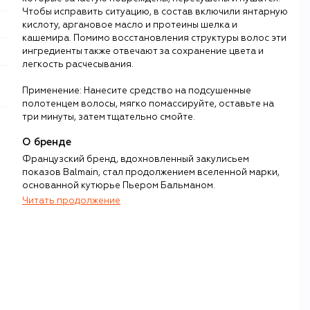
Чтобы исправить ситуацию, в состав включили янтарную
кислоту, аргановое масло и протеины шелка и
кашемира. Помимо восстановления структуры волос эти
ингредиенты также отвечают за сохранение цвета и
легкость расчесывания.
Применение: Нанесите средство на подсушенные
полотенцем волосы, мягко помассируйте, оставьте на
три минуты, затем тщательно смойте.
О бренде
Французский бренд, вдохновленный закулисьем
показов Balmain, стал продолжением вселенной марки,
основанной кутюрье Пьером Бальманом.
Читать продолжение
Бальман считал, что одежда и прическа – равноправные
игроки в формировании женского образа. Из этого
убеждения и появилась идея создания бренда Balmain
Hair Couture.
В ассортимент марки вошли расчески, инструменты для
укладки, аксессуары для волос (локоны на невидимой
леске, накладные челки, филлеры), а также средства для