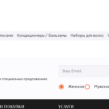
SPF 40/PA+
оттенок 4 
(12g)
олосами
Кондиционеры / Бальзамы
Наборы для волос
и специальных предложениях
Женское
Мужско
Н ПОКУПКИ
УСЛУГИ