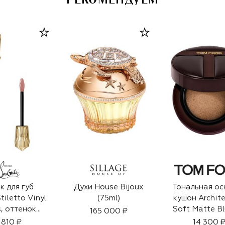
к для губ
Духи House Bijoux
Тональная ос
tiletto Vinyl
(75ml)
кушон Archite
s, оттенок
Soft Matte Bl
165 000 ₽
 Nudy 392V
Cushion Foun
 810 ₽
14 300 