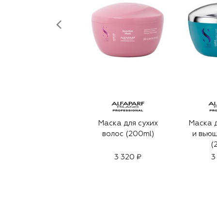
Маска для сухих
Маска д
волос (200ml)
и вьющ
(
3 320 ₽
3