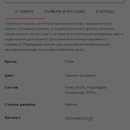
О ТОВАРЕ
РАЗМЕРЫ И ПОСАДКА
О БРЕНДЕ
Портмоне сшили из мягкой фактурной кожи, окрашенной в
светло-розовый оттенок, и подчеркнули его форму зеленым
узким кантом. Аксессуар с четырьмя слотами для кредитных карт и
отделением для банкнот дополнили монетным карманом с
клапаном. Переднюю панель декорировали миниатюрными
накладками в виде логотипа и эмблемы Arch.
Бренд
Furla
Цвет
Светло-розовый
Состав
Кожа: 100%; Подкладка-
полиэстер: 100%;
Страна дизайна
Италия
Артикул
HE00883227