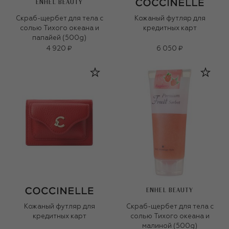
ENHEL BEAUTY
Скраб-щербет для тела с
Кожаный футляр для
солью Тихого океана и
кредитных карт
папайей (500g)
4 920 ₽
6 050 ₽
ENHEL BEAUTY
Кожаный футляр для
Скраб-щербет для тела с
кредитных карт
солью Тихого океана и
малиной (500g)