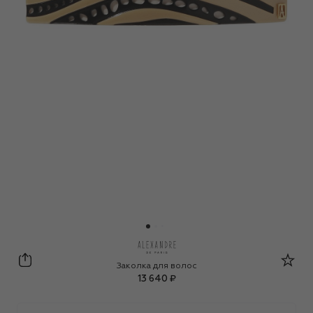
Alexandre De Paris
Заколка для волос
13 640 ₽