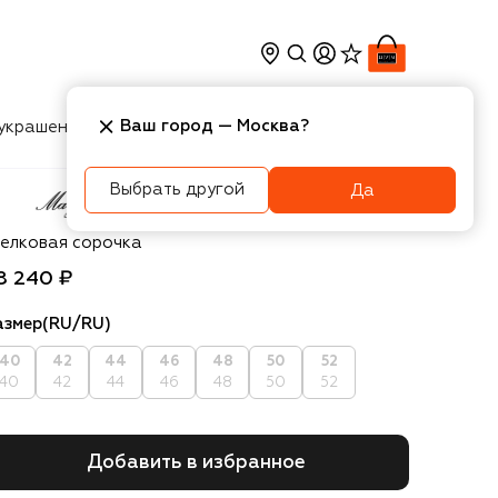
Ваш город —
Москва
?
украшения
Косметика
Интерьер
Новости
Выбрать другой
Да
rjolaine
елковая сорочка
8 240 ₽
азмер
(RU/RU)
40
42
44
46
48
50
52
40
42
44
46
48
50
52
Добавить в избранное