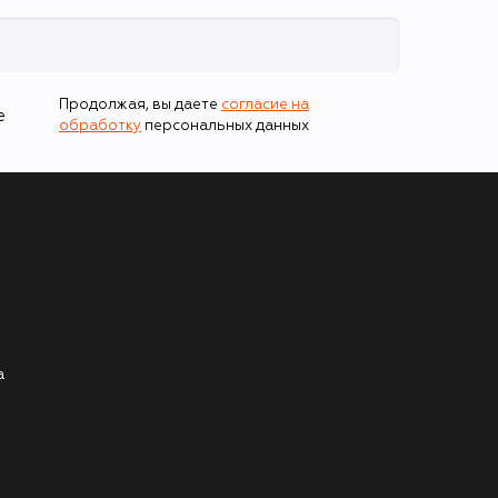
Продолжая, вы даете
согласие на
е
обработку
персональных данных
а