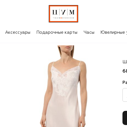
Аксессуары
Подарочные карты
Часы
Ювелирные 
Ma
Ш
6
Р