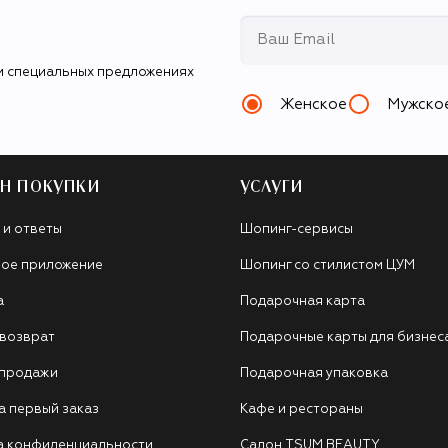
и специальных предложениях
Женское
Мужско
Н ПОКУПКИ
УСЛУГИ
 и ответы
Шопинг-сервисы
ое приложение
Шопинг со стилистом ЦУМ
а
Подарочная карта
 возврат
Подарочные карты для бизнес
 продажи
Подарочная упаковка
а первый заказ
Кафе и рестораны
а конфиденциальности
Салон TSUM BEAUTY