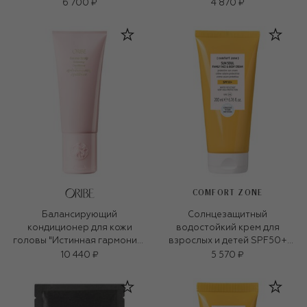
6 700 ₽
4 870 ₽
COMFORT ZONE
Балансирующий
Солнцезащитный
кондиционер для кожи
водостойкий крем для
головы "Истинная гармония"
взрослых и детей SPF50+
(200ml)
Sun soul 200ml)
10 440 ₽
5 570 ₽