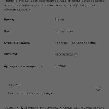
Применение: Вечером разогрейте в ладонях количество средства
размером с горошину и нанесите на чистую кожу лица, шеи и
области декольте.
Бренд
Elemis
Цвет
Бесцветный
Страна дизайна
Соединенное Королевство
Артикул
HE00878122
Артикул производителя
EL70143
Добавить в любимые бренды
Главная
Парфюмерия и косметика
Средства для ухода за кожей