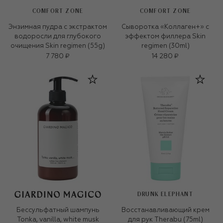
COMFORT ZONE
COMFORT ZONE
Энзимная пудра с экстрактом
Сыворотка «Коллаген+» с
водоросли для глубокого
эффектом филлера Skin
очищения Skin regimen (55g)
regimen (30ml)
7 780 ₽
14 280 ₽
DRUNK ELEPHANT
Бессульфатный шампунь
Восстанавливающий крем
Tonka, vanilla, white musk
для рук Therabu (75ml)