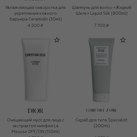
Увлажняющая сыворотка для
Шампунь для волос «Жидкий
укрепления кожного
Шелк» Liquid Silk (800ml)
барьера Ceramidin (30ml)
4 200 ₽
7 700 ₽
COMFORT ZONE
Очищающий мусс для лица с
Скраб для тела Specialist
экстрактом нимфеи La
(200ml)
Mousse OFF/ON (150ml)