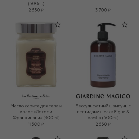
(500ml)
2 550 ₽
3 700 ₽
Масло карите для тела и
Бессульфатный шампунь с
волос «Лотос и
пептидами шелка Figue &
Франжипани» (300ml)
Vanilla (500ml)
11 500 ₽
2 550 ₽