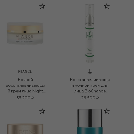
(50ml)
NIANCE
Ночной
Восстанавливающи
восстанавливающи
й ночной крем для
й крем лица Night
лица BioChange
Care Regenerate
(2x15ml)
35 200 ₽
26 500 ₽
(50ml)