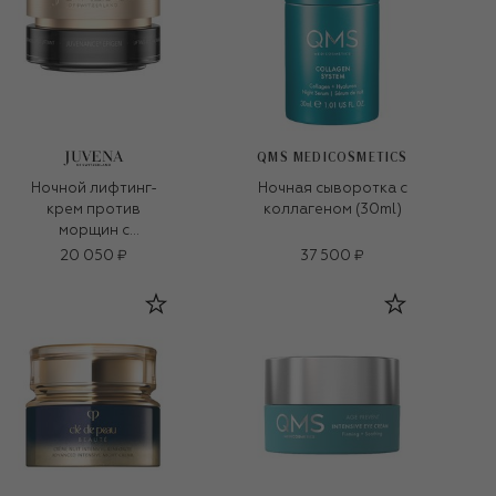
QMS MEDICOSMETICS
Ночной лифтинг-
Ночная сыворотка с
крем против
коллагеном (30ml)
морщин с
эпигенетическим
20 050 ₽
37 500 ₽
действием
Juvenance (50ml)