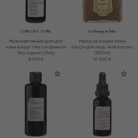
COMFORT ZONE
Мультиактивный крем для
Маска на основе глины
кожи вокруг глаз с кофеином
рассул для лица, тела и волос
Skin regimen (15ml)
(300ml)
8 470 ₽
10 900 ₽