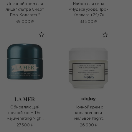
Дневной крем для
Набор для лица
лица "Ультра Смарт
«Чудеса ухода Про-
Про-Коллаген"
Коллаген 24/7»
(50ml)
(2x50ml)
39 000 ₽
33 500 ₽
Обновляющий
Ночной крем с
ночной крем The
коллагеном и
Rejuvenating Night
мальвой Night
Cream (30ml)
Cream With Collagen
27 300 ₽
26 990 ₽
and Woodmallow