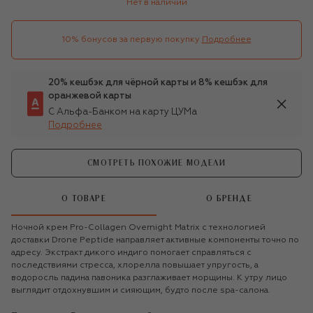
Нет в наличии
10% бонусов за первую покупку
Подробнее
20% кешбэк для чёрной карты и 8% кешбэк для
оранжевой карты
С Альфа-Банком на карту ЦУМа
Подробнее
СМОТРЕТЬ ПОХОЖИЕ МОДЕЛИ
О ТОВАРЕ
О БРЕНДЕ
Ночной крем Pro-Collagen Overnight Matrix с технологией
доставки Drone Peptide направляет активные компоненты точно по
адресу. Экстракт дикого индиго помогает справляться с
последствиями стресса, хлорелла повышает упругость, а
водоросль падина павоника разглаживает морщины. К утру лицо
выглядит отдохнувшим и сияющим, будто после spa-салона.