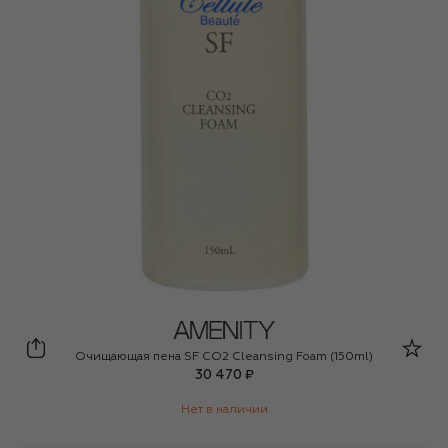
Amenity
Очищающая пена SF CO2 Cleansing Foam (150ml)
30 470 ₽
Нет в наличии