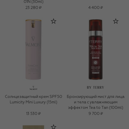
01N (30ml)
23 280 ₽
4 400 ₽
BY TERRY
Солнцезащитный крем SPF50
Бронзирующий мист для лица
Lumicity Mini Luxury (15ml)
и тела с увлажняющим
эффектом Tea to Tan (100ml)
13 530 ₽
9 700 ₽