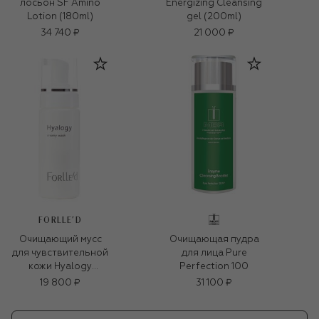
лосьон SF Amino
Energizing Cleansing
Lotion (180ml)
gel (200ml)
34 740 ₽
21 000 ₽
FORLLE'D
Очищающий мусс
Очищающая пудра
для чувствительной
для лица Pure
кожи Hyalogy
Perfection 100
Creamy Wash (150ml)
19 800 ₽
31 100 ₽