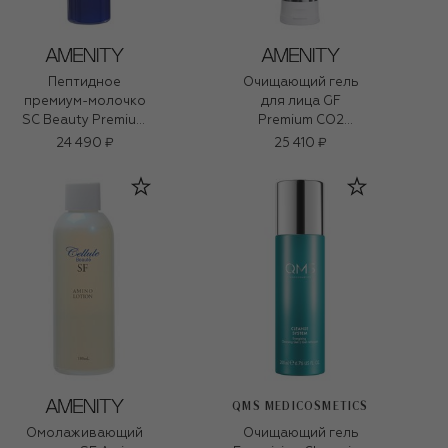
Пептидное
Очищающий гель
премиум-молочко
для лица GF
SC Beauty Premium
Premium CO2
(150ml)
Cleansing Gel (150g)
24 490 ₽
25 410 ₽
QMS MEDICOSMETICS
Омолаживающий
Очищающий гель