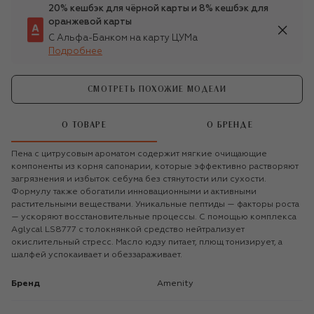
20% кешбэк для чёрной карты и 8% кешбэк для
оранжевой карты
С Альфа-Банком на карту ЦУМа
Подробнее
СМОТРЕТЬ ПОХОЖИЕ МОДЕЛИ
О ТОВАРЕ
О БРЕНДЕ
Пена с цитрусовым ароматом содержит мягкие очищающие
компоненты из корня сапонарии, которые эффективно растворяют
загрязнения и избыток себума без стянутости или сухости.
Формулу также обогатили инновационными и активными
растительными веществами. Уникальные пептиды — факторы роста
— ускоряют восстановительные процессы. С помощью комплекса
Aglycal LS8777 с толокнянкой средство нейтрализует
окислительный стресс. Масло юдзу питает, плющ тонизирует, а
шалфей успокаивает и обеззараживает.
Бренд
Amenity