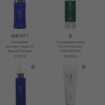
Пептидная
Очищающая пенка
премиум-пенка SC
Pure Perfection
Beauty Premium
100N (100ml)
Cleansing (150ml)
27 120 ₽
38 300 ₽