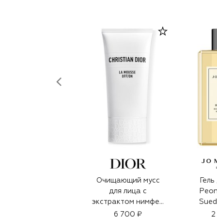
Очищающий мусс
Гель
для лица с
Peon
экстрактом нимфеи
Sued
La Mousse OFF/ON
6 700 ₽
2