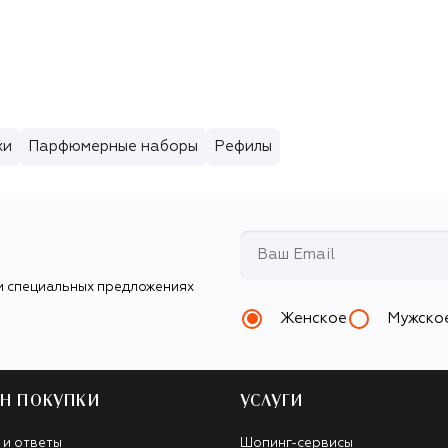
Hydramemory (15ml)
хи
Парфюмерные наборы
Рефилы
и специальных предложениях
Женское
Мужско
Н ПОКУПКИ
УСЛУГИ
 и ответы
Шопинг-сервисы