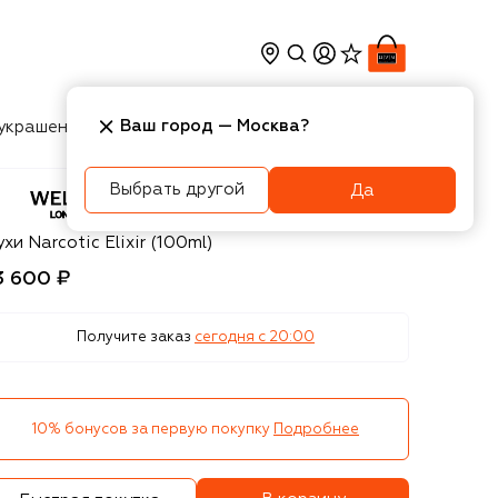
Ваш город —
Москва
?
украшения
Косметика
Интерьер
Новости
Выбрать другой
Да
elton London
хи Narcotic Elixir (100ml)
3 600 ₽
Получите заказ
сегодня c 20:00
10% бонусов за первую покупку
Подробнее