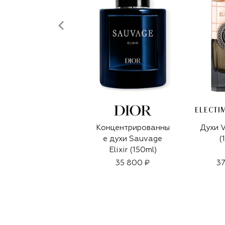
Концентрированны
Духи V
е духи Sauvage
(
Elixir (150ml)
35 800 ₽
37