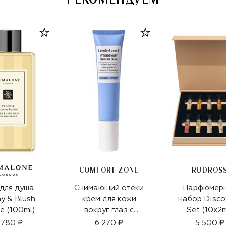
COMFORT ZONE
RUDROS
 для душа
Снимающий отеки
Парфюмер
y & Blush
крем для кожи
набор Disco
e (100ml)
вокруг глаз c
Set (10x2m
пептидами
 780 ₽
6 270 ₽
5 500 ₽