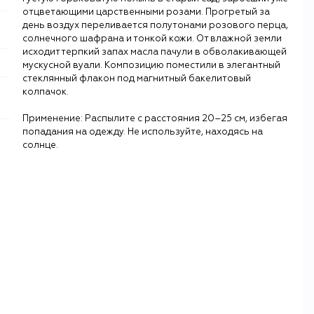
отцветающими царственными розами. Прогретый за
день воздух переливается полутонами розового перца,
солнечного шафрана и тонкой кожи. От влажной земли
исходит терпкий запах масла пачули в обволакивающей
мускусной вуали. Композицию поместили в элегантный
стеклянный флакон под магнитный бакелитовый
колпачок.
Применение: Распылите с расстояния 20–25 см, избегая
попадания на одежду. Не используйте, находясь на
солнце.