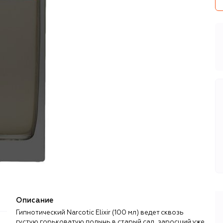
Описание
Гипнотический Narcotic Elixir (100 мл) ведет сквозь
густую горьковатую полынь в старый сад, заросший уже