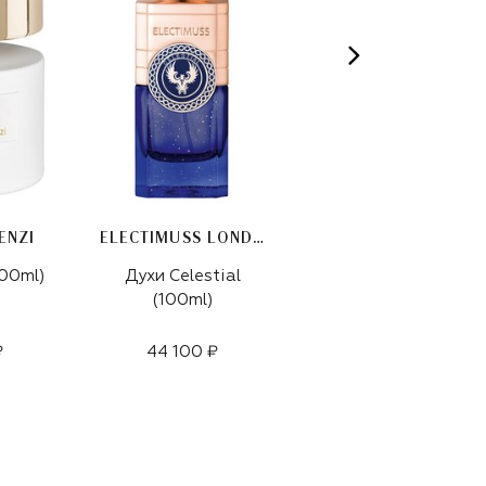
ENZI
ELECTIMUSS LONDON
LM PARFUMS
100ml)
Духи Celestial
Духи Hysteric
(100ml)
(100ml)
₽
44 100 ₽
37 900 ₽