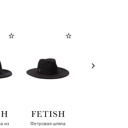
a из
Фетровая шляпа
Фетровая шляпа