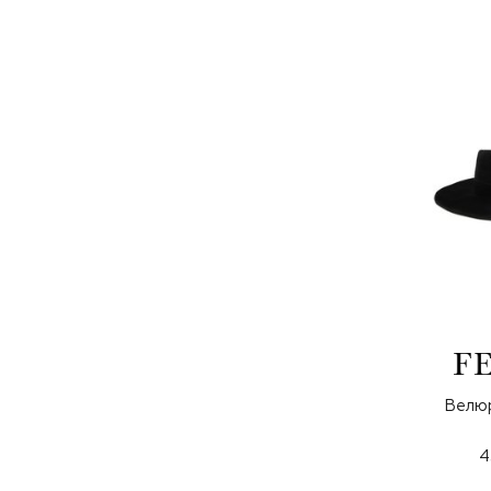
Велю
4