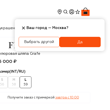
Ваш город —
Москва
?
украшения
Косметика
Интерьер
Новости
Выбрать другой
Да
tish
елюровая шляпа Grafe
5 000 ₽
азмер
(INT/RU)
S
M
L
56
58
59
Получите заказ с примеркой
завтра c 10:00