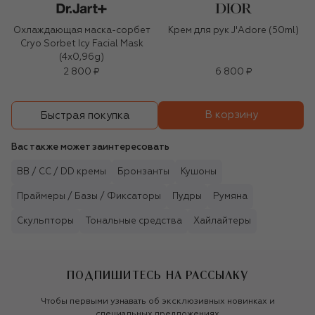
Охлаждающая маска-сорбет
Крем для рук J'Adore (50ml)
Cryo Sorbet Icy Facial Mask
(4x0,96g)
2 800 ₽
6 800 ₽
В корзину
Быстрая покупка
Вас также может заинтересовать
BB / CC / DD кремы
Бронзанты
Кушоны
Праймеры / Базы / Фиксаторы
Пудры
Румяна
Скульпторы
Тональные средства
Хайлайтеры
ПОДПИШИТЕСЬ НА РАССЫЛКУ
Чтобы первыми узнавать об эксклюзивных новинках и
специальных предложениях