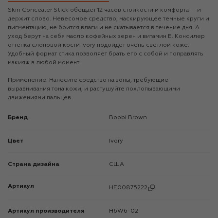
Skin Concealer Stick обещает 12 часов стойкости и комфорта — и
держит слово. Невесомое средство, маскирующее темные круги и
пигментацию, не боится влаги и не скатывается в течение дня. А
уход берут на себя масло кофейных зерен и витамин Е. Консилер
оттенка слоновой кости Ivory подойдет очень светлой коже.
Удобный формат стика позволяет брать его с собой и поправлять
макияж в любой момент.
Применение: Нанесите средство на зоны, требующие
выравнивания тона кожи, и растушуйте похлопывающими
движениями пальцев.
Бренд
Bobbi Brown
Цвет
Ivory
Страна дизайна
США
Артикул
HE00875222
Артикул производителя
H6W6-02