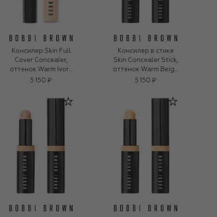
Консилер Skin Full
Консилер в стике
Cover Concealer,
Skin Concealer Stick,
оттенок Warm Ivory
оттенок Warm Beige
(8ml)
(3g)
5 150 ₽
5 150 ₽