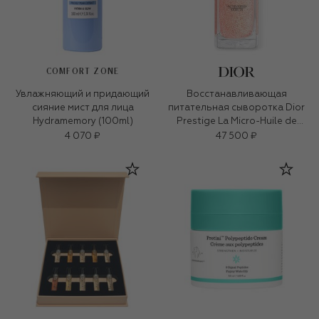
COMFORT ZONE
Увлажняющий и придающий
Восстанавливающая
сияние мист для лица
питательная сыворотка Dior
Hydramemory (100ml)
Prestige La Micro-Huile de
Rose (50ml)
4 070 ₽
47 500 ₽