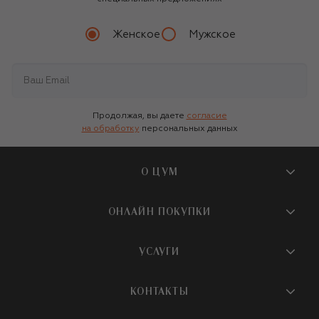
Женское
Мужское
Продолжая, вы даете
согласие
на обработку
персональных данных
О ЦУМ
О магазине
ОНЛАЙН ПОКУПКИ
Новости и события
Вопросы и ответы
УСЛУГИ
Бутики и ПВЗ ЦУМ
Мобильное приложение
Контакты
Шопинг-сервисы
КОНТАКТЫ
Доставка
Наша история
Шопинг со стилистом ЦУМ
Обмен и возврат