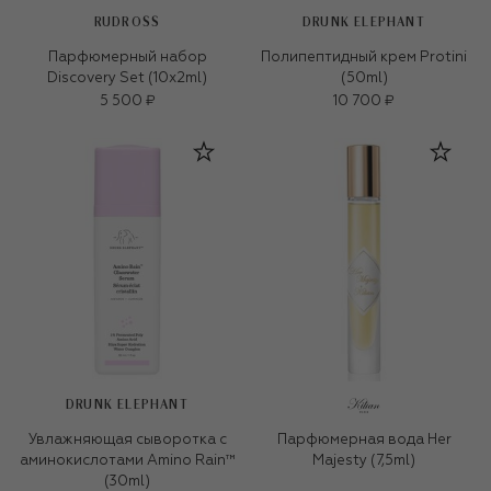
RUDROSS
DRUNK ELEPHANT
Парфюмерный набор
Полипептидный крем Protini
Discovery Set (10x2ml)
(50ml)
5 500 ₽
10 700 ₽
DRUNK ELEPHANT
Увлажняющая сыворотка с
Парфюмерная вода Her
аминокислотами Amino Rain™
Majesty (7,5ml)
(30ml)