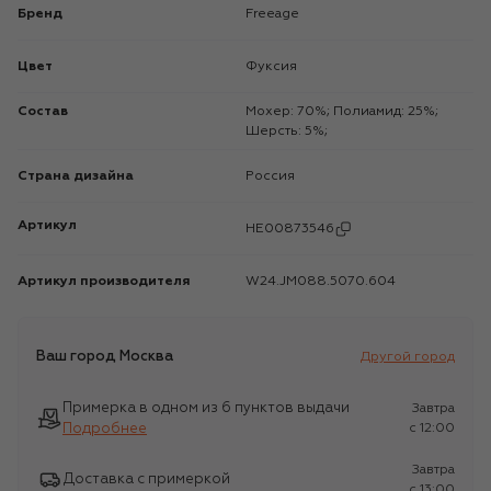
Бренд
Freeage
Цвет
Фуксия
Состав
Мохер: 70%; Полиамид: 25%;
Шерсть: 5%;
Страна дизайна
Россия
Артикул
HE00873546
Артикул производителя
W24.JM088.5070.604
Ваш город
Москва
Другой город
Примерка в одном из 6 пунктов выдачи
Завтра
Подробнее
c 12:00
Завтра
Доставка с примеркой
c 13:00