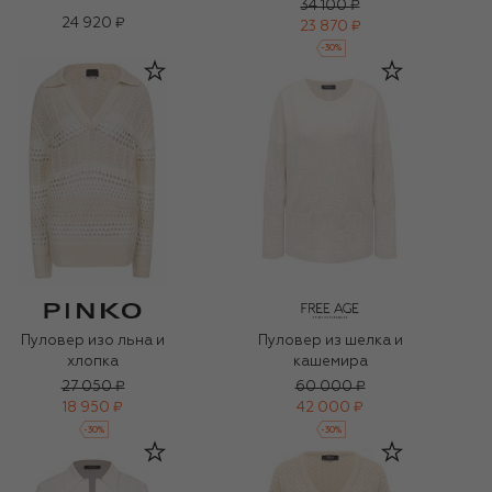
34 100 ₽
24 920 ₽
23 870 ₽
-
30
%
Пуловер изо льна и
Пуловер из шелка и
хлопка
кашемира
27 050 ₽
60 000 ₽
18 950 ₽
42 000 ₽
-
30
%
-
30
%