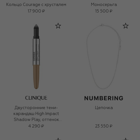
Кольцо Courage с хрусталем
Моносерьга
17 900 ₽
15 500 ₽
Двусторонние тени-
Цепочка
карандаш High Impact
Shadow Play, оттенок
Champagne/Caviar (1.9g)
4 290 ₽
23 550 ₽