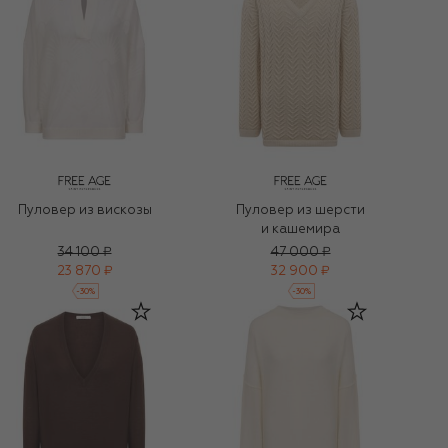
Пуловер из вискозы
Пуловер из шерсти
и кашемира
34 100 ₽
47 000 ₽
23 870 ₽
32 900 ₽
-
30
%
-
30
%