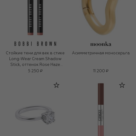
Стойкие тени для век в стике
Асимметричная моносерьга
Long-Wear Cream Shadow
Stick, оттенок Rose Haze​
(1,6g)
5 250 ₽
11 200 ₽