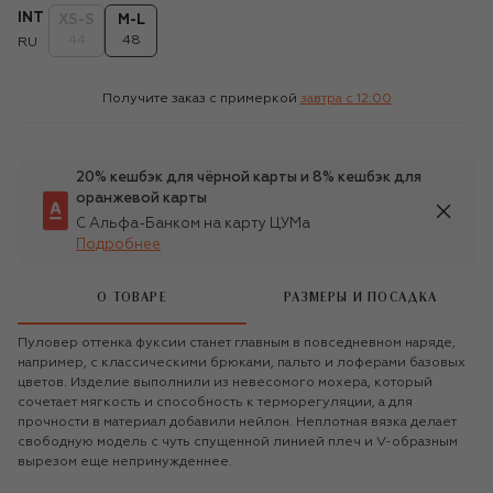
INT
XS-S
M-L
44
48
RU
Получите заказ с примеркой
завтра c 12:00
20% кешбэк для чёрной карты и 8% кешбэк для
оранжевой карты
С Альфа-Банком на карту ЦУМа
Подробнее
О ТОВАРЕ
РАЗМЕРЫ И ПОСАДКА
Пуловер оттенка фуксии станет главным в повседневном наряде,
например, с классическими брюками, пальто и лоферами базовых
цветов. Изделие выполнили из невесомого мохера, который
сочетает мягкость и способность к терморегуляции, а для
прочности в материал добавили нейлон. Неплотная вязка делает
свободную модель с чуть спущенной линией плеч и V-образным
вырезом еще непринужденнее.