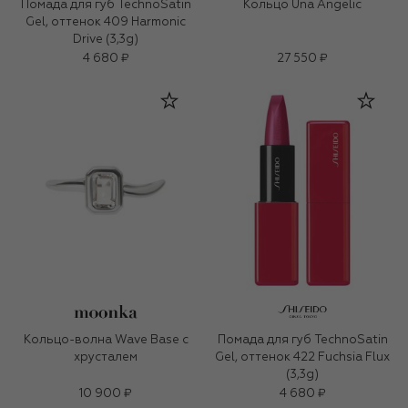
Помада для губ TechnoSatin
Кольцо Una Angelic
Gel, оттенок 409 Harmonic
Drive (3,3g)
4 680 ₽
27 550 ₽
Кольцо-волна Wave Base с
Помада для губ TechnoSatin
хрусталем
Gel, оттенок 422 Fuchsia Flux
(3,3g)
10 900 ₽
4 680 ₽