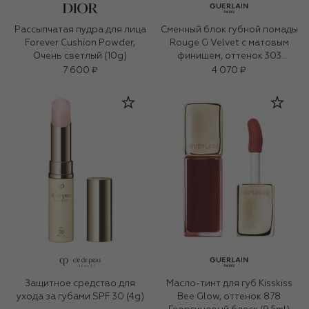
Рассыпчатая пудра для лица
Сменный блок губной помады
Forever Cushion Powder,
Rouge G Velvet с матовым
Очень светлый (10g)
финишем, оттенок 303
Пионовая роза (3,5g)
7 600 ₽
4 070 ₽
Защитное средство для
Масло-тинт для губ Kisskiss
ухода за губами SPF 30 (4g)
Bee Glow, оттенок 878