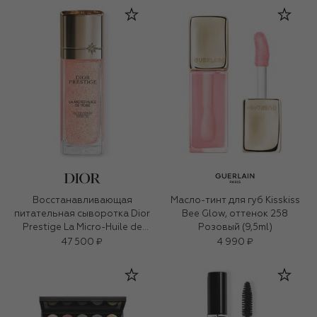
Восстанавливающая
Масло-тинт для губ Kisskiss
питательная сыворотка Dior
Bee Glow, оттенок 258
Prestige La Micro-Huile de
Розовый (9,5ml)
Rose (50ml)
47 500 ₽
4 990 ₽