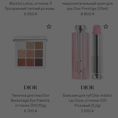
Blissful Lotus, оттенок 11
микропитательный крем для
Прозрачный теплый розовый
рук Dior Prestige (50ml)
(3g)
6 950 ₽
8 800 ₽
Палетка для глаз Dior
Бальзам для губ Dior Addict
Backstage Eye Palette,
Lip Glow, оттенок 001
оттенок 001 (10g)
Розовый (3,2g)
6 700 ₽
5 300 ₽