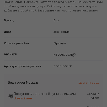
Применение: Покройте ногтевую пластину базой. Нанесите тонкий
слой лака, начиная от центра. Дайте ему полностью высохнуть и
добавьте второй слой. Завершите маникюр топовым покрытием.
Бренд
Dior
Цвет
558 Грация
Страна дизайна
Франция
Артикул
HE00872931
Артикул производителя
C038100558
Ваш город
Москва
Другой город
Доступно в одном из 6 пунктов выдачи
Сегодня
Подробнее
c 14:00