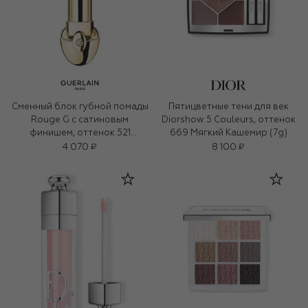
Сменный блок губной помады
Пятицветные тени для век
Rouge G с сатиновым
Diorshow 5 Couleurs, оттенок
финишем, оттенок 521
669 Мягкий Кашемир (7g)
Нежный розовый (3,5g)
4 070 ₽
8 100 ₽