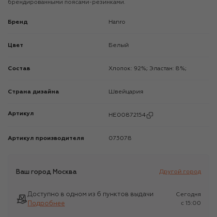
брендированными поясами-резинками.
Бренд
Hanro
Цвет
Белый
Состав
Хлопок: 92%; Эластан: 8%;
Страна дизайна
Швейцария
Артикул
HE00872154
Артикул производителя
073078
Ваш город
Москва
Другой город
Доступно в одном из 6 пунктов выдачи
Сегодня
Подробнее
c 15:00