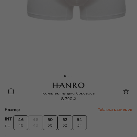
Hanro
Комплект из двух боксеров
8 790 ₽
Размер
Таблица размеров
INT
46
48
50
52
54
46
48
50
52
54
RU