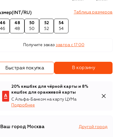
азмер
(INT/RU)
Таблица размеров
46
48
50
52
54
46
48
50
52
54
Получите заказ
завтра c 17:00
В корзину
Быстрая покупка
20% кешбэк для чёрной карты и 8%
кешбэк для оранжевой карты
С Альфа-Банком на карту ЦУМа
Подробнее
Ваш город
Москва
Другой город