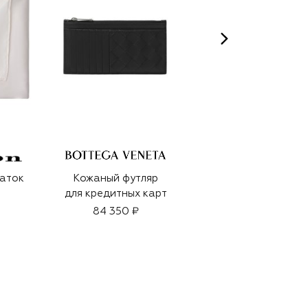
аток
Кожаный футляр
Кожаное портмоне
для кредитных карт
43 950 ₽
84 350 ₽