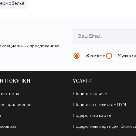
термобельё
и специальных предложениях
Женское
Мужско
Н ПОКУПКИ
УСЛУГИ
 и ответы
Шопинг-сервисы
ое приложение
Шопинг со стилистом ЦУМ
а
Подарочная карта
 возврат
Подарочные карты для бизнес