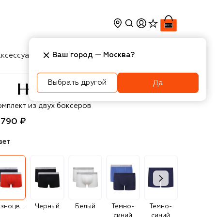
Ваш город —
Москва
?
ксессуары
Косметика
Интерьер
Новости
Выбрать другой
Да
anro
омплект из двух боксеров
 790 ₽
вет
Разноцветный
Черный
Белый
Темно-
Темно-
Серый
синий
синий