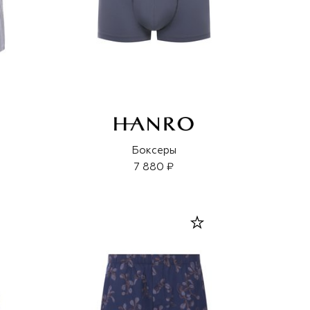
ы
Боксеры
7 880 ₽