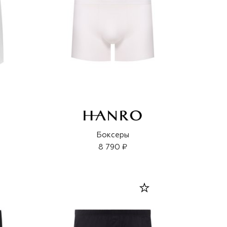
ы
Боксеры
8 790 ₽