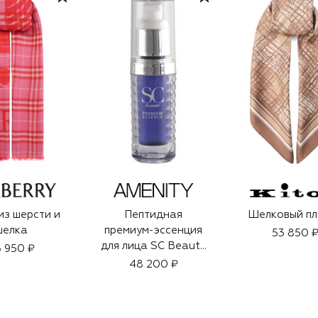
з шерсти и
Пептидная
Шелковый пл
шелка
премиум-эссенция
53 850 
для лица SC Beauty
 950 ₽
Premium Essence
48 200 ₽
(30ml)