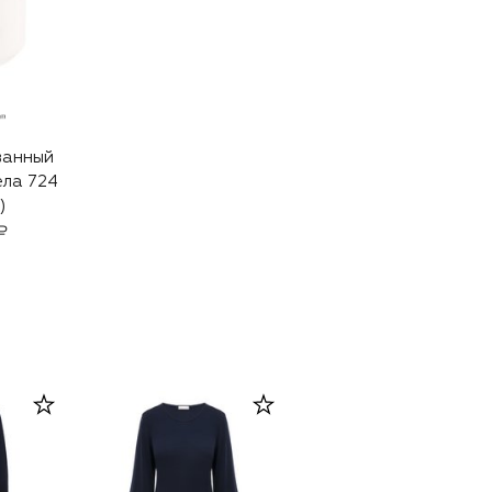
ванный
ела 724
)
₽