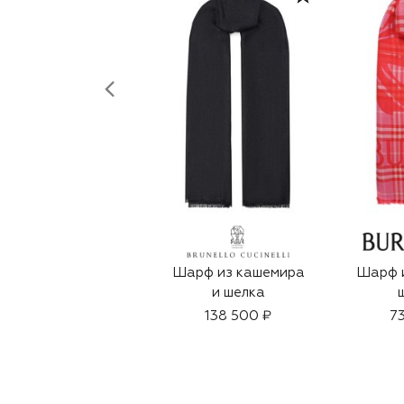
Шарф из кашемира
Шарф и
и шелка
138 500 ₽
73