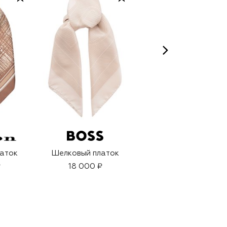
аток
Шелковый платок
Бальзам-уход для
губ Premium Vert
₽
18 000 ₽
Nature (15ml)
40 800 ₽