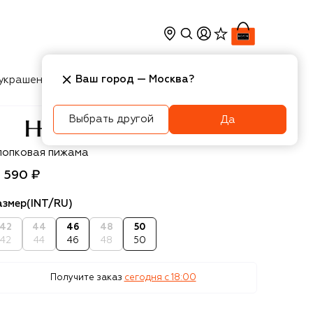
Ваш город —
Москва
?
украшения
Косметика
Интерьер
Новости
Выбрать другой
Да
anro
лопковая пижама
1 590 ₽
азмер
(INT/RU)
42
44
46
48
50
42
44
46
48
50
Получите заказ
сегодня c 18:00