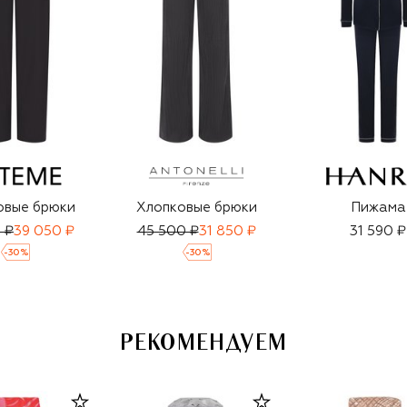
овые брюки
Хлопковые брюки
Пижама
 ₽
39 050 ₽
45 500 ₽
31 850 ₽
31 590 ₽
-
30
%
-
30
%
РЕКОМЕНДУЕМ