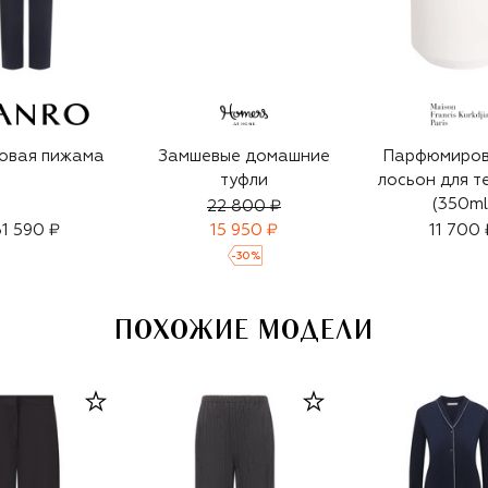
овая пижама
Замшевые домашние
Парфюмиро
туфли
лосьон для т
(350ml
22 800 ₽
31 590 ₽
15 950 ₽
11 700 
-
30
%
ПОХОЖИЕ МОДЕЛИ