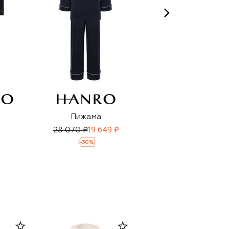
Пижама
Пижама из вискозы
28 070 ₽
19 649 ₽
30 940 ₽
-
30
%