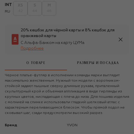
INT
XS
S
M
42
44
46
RU
20% кешбэк для чёрной карты и 8% кешбэк для
оранжевой карты
С Альфа-Банком на карту ЦУМа
Подробнее
О ТОВАРЕ
РАЗМЕРЫ И ПОСАДКА
Черное платье-футляр в исполнении команды марки выглядит
максимально женственным. Нужный тон модели с воротником-
стойкой задают пышные сверху длинные рукава, приталенный
скульптурный крой и объемная аппликация в виде гирлянды из
крупных цветов, ниспадающая с плеча до низа. Для пошива изделия
с молнией на спинке использовали гладкий шелковый атлас с
характерным переливающимся блеском. Чтобы прямой подол не
сковывал шаг, сзади предусмотрели высокий разрез.
Бренд
YVON