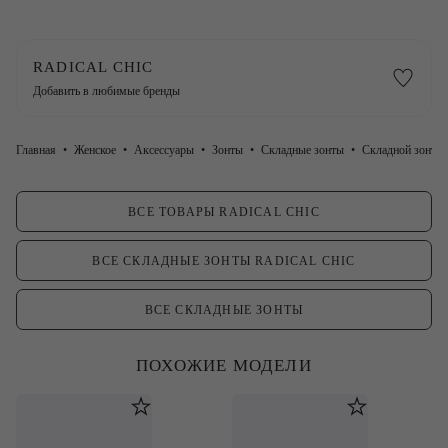
RADICAL CHIC
Добавить в любимые бренды
Главная
Женское
Аксессуары
Зонты
Складные зонты
Складной зонт Sc
ВСЕ ТОВАРЫ RADICAL CHIC
ВСЕ СКЛАДНЫЕ ЗОНТЫ RADICAL CHIC
ВСЕ СКЛАДНЫЕ ЗОНТЫ
ПОХОЖИЕ МОДЕЛИ