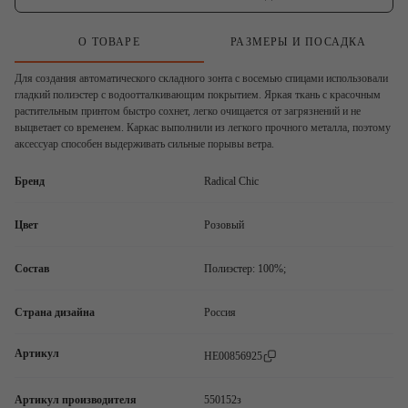
О ТОВАРЕ
РАЗМЕРЫ И ПОСАДКА
Для создания автоматического складного зонта с восемью спицами использовали
гладкий полиэстер с водоотталкивающим покрытием. Яркая ткань с красочным
растительным принтом быстро сохнет, легко очищается от загрязнений и не
выцветает со временем. Каркас выполнили из легкого прочного металла, поэтому
аксессуар способен выдерживать сильные порывы ветра.
Бренд
Radical Chic
Цвет
Розовый
Состав
Полиэстер: 100%;
Страна дизайна
Россия
Артикул
HE00856925
Артикул производителя
550152з