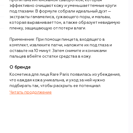
пропитана интенсивной сывороткой, которая
эффективно очищают кожу и уменьшает темные круги
под глазами. В формуле собрали идеальный дуэт —
экстракты гамамелиса, сужающего поры, и мальвы,
которая выравнивает тон, а также образует невидимую
пленку, защищающую от потери влаги.
Применение: При помощи пинцета, входящего в
комплект, извлеките патчи, наложите их под глаза и
оставьте на 10 минут. Затем снимите и кончиками
пальцев вбейте остатки средства в кожу.
О бренде
Косметика для лица Rare Paris появилась из убеждения,
что каждая кожа уникальна, и уход за ней нужно
подбирать так, чтобы раскрыть ее потенциал.
Читать продолжение
Rare Paris – это четыре линии (каждая – со своим цветом
упаковки), которые направлены на решение конкретных
задач. Розовая Exception Rosée – союзник в борьбе с
первыми признаками старения. Желтая Trésor Solaire
успокоит и защитит кожу от внешних агрессивных
воздействий. Голубая Carbone Glacé обеспечит коже
необходимый уровень детокса, а зеленая Elixir Intense