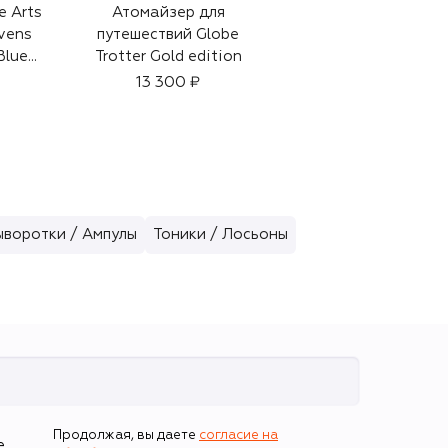
e Arts
Атомайзер для
Парфюмерный
vens
путешествий Globe
набор Narcotics
Blue
Trotter Gold edition
Discovery Set
(4x7,5ml)
13 300 ₽
27 200 ₽
ыворотки / Ампулы
Тоники / Лосьоны
Продолжая, вы даете
согласие на
е