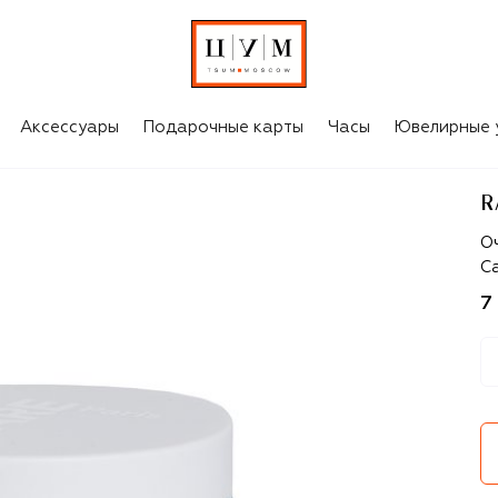
Аксессуары
Подарочные карты
Часы
Ювелирные 
R
Ra
О
C
7