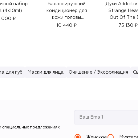
чный набор
Балансирующий
Духи Addictiv
l (4x10ml)
кондиционер для
Strange Hea
кожи головы
Out Of The 
 000 ₽
"Истинная
(50ml)
10 440 ₽
75 130 ₽
гармония" (200ml)
а для губ
Маски для лица
Очищение / Эксфолиация
С
и специальных предложениях
Женское
Мужско