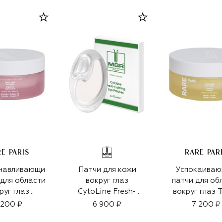
E PARIS
RARE PAR
навливающи
Патчи для кожи
Успокаива
 для области
вокруг глаз
патчи для об
руг глаз
CytoLine Fresh-
вокруг глаз T
tion Rosée
Calming (3.3ml)
Solaire (30
 200 ₽
6 900 ₽
7 200 ₽
30шт)