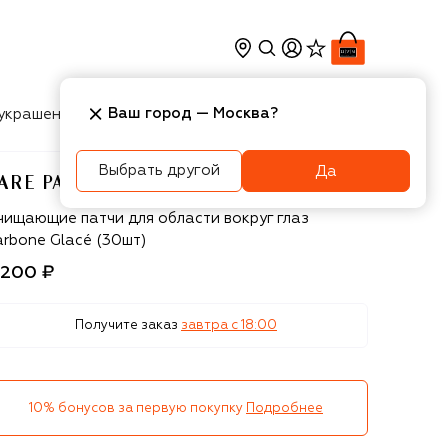
Ваш город —
Москва
?
украшения
Косметика
Интерьер
Новости
Выбрать другой
Да
ARE PARIS
re Paris
чищающие патчи для области вокруг глаз
arbone Glacé (30шт)
 200 ₽
Получите заказ
завтра c 18:00
10% бонусов за первую покупку
Подробнее