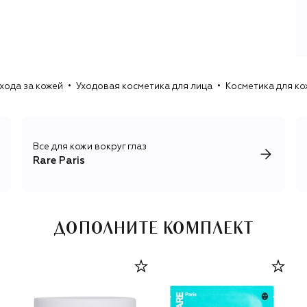
подарит интенсивное увлажнение.
У каждой линии есть свой набор активных ингредиентов,
отвечающих за ожидаемый результат. Омега-3 (в
Exception Rosée) питает, успокаивает и помогает
поддерживать эластичность кожи. Витамин Е (в Trésor
хода за кожей
Уходовая косметика для лица
Косметика для ко
Solaire) обеспечивает антиоксидантную защиту.
Концентрированные экстракты растений (в Carbone
Glacé) успокаивают раздражение и улучшают текстуру.
Гиалуроновая кислота (в Elixir Intense) отвечает за
длительное увлажнение и эластичность кожи.
Все для кожи вокруг глаз
Rare Paris
ДОПОЛНИТЕ КОМПЛЕКТ