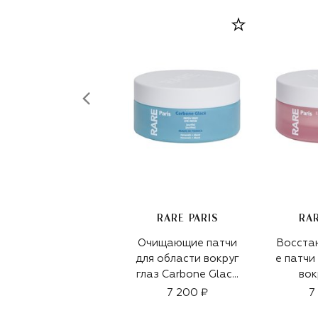
RARE PARIS
RAR
Очищающие патчи
Восста
для области вокруг
е патчи
глаз Carbone Glacé
вок
(30шт)
Excep
7 200 ₽
7
(