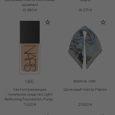
Шелковый платок Восточный
Шарф
орнамент
15 980 ₽
16 275 ₽
RADICAL CHIC
Светоотражающее
Шелковый платок Papilio
тональное средство Light
Reflecting Foundation, Punjab
(30ml)
7 020 ₽
21 920 ₽