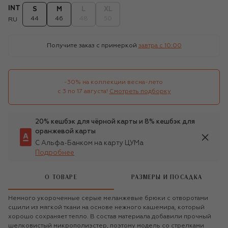
INT
S
M
L
XL
44
46
48
50
RU
Получите заказ с примеркой
завтра c 10:00
-30% на коллекции весна-лето 

с 3 по 17 августа!
Смотреть подборку
20% кешбэк для чёрной карты и 8% кешбэк для
оранжевой карты
С Альфа-Банком на карту ЦУМа
Подробнее
О ТОВАРЕ
РАЗМЕРЫ И ПОСАДКА
Немного укороченные серые меланжевые брюки с отворотами
сшили из мягкой ткани на основе нежного кашемира, который
хорошо сохраняет тепло. В состав материала добавили прочный
шелковистый микрополиэстер, поэтому модель со стрелками