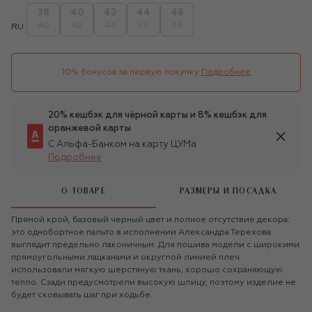
38
40
42
44
46
40
42
44
46
48
RU
10% бонусов за первую покупку
Подробнее
20% кешбэк для чёрной карты и 8% кешбэк для
оранжевой карты
С Альфа-Банком на карту ЦУМа
Подробнее
О ТОВАРЕ
РАЗМЕРЫ И ПОСАДКА
Прямой крой, базовый черный цвет и полное отсутствие декора:
это однобортное пальто в исполнении Александра Терехова
выглядит предельно лаконичным. Для пошива модели с широкими
прямоугольными лацканами и округлой линией плеч
использовали мягкую шерстяную ткань, хорошо сохраняющую
тепло. Сзади предусмотрели высокую шлицу, поэтому изделие не
будет сковывать шаг при ходьбе.