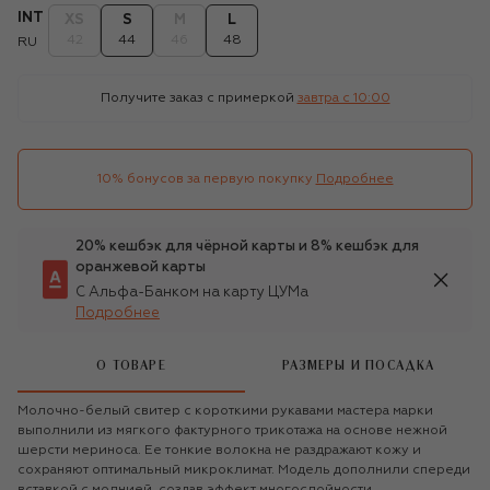
INT
XS
S
M
L
42
44
46
48
RU
Получите заказ с примеркой
завтра c 10:00
10% бонусов за первую покупку
Подробнее
20% кешбэк для чёрной карты и 8% кешбэк для
оранжевой карты
С Альфа-Банком на карту ЦУМа
Подробнее
О ТОВАРЕ
РАЗМЕРЫ И ПОСАДКА
Молочно-белый свитер с короткими рукавами мастера марки
выполнили из мягкого фактурного трикотажа на основе нежной
шерсти мериноса. Ее тонкие волокна не раздражают кожу и
сохраняют оптимальный микроклимат. Модель дополнили спереди
вставкой с молнией, создав эффект многослойности.