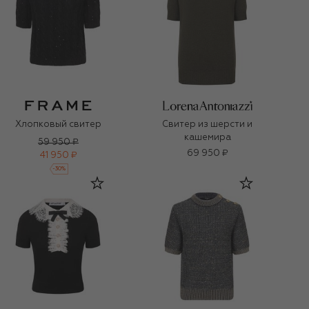
Хлопковый свитер
Свитер из шерсти и
кашемира
59 950 ₽
69 950 ₽
41 950 ₽
-
30
%