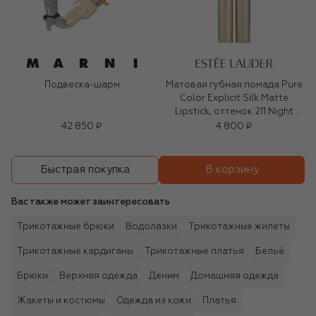
Подвеска-шарм
Матовая губная помада Pure
Color Explicit Silk Matte
Lipstick, оттенок 211 Night
Moves (0,7ml)
42 850 ₽
4 800 ₽
В корзину
Быстрая покупка
Вас также может заинтересовать
Трикотажные брюки
Водолазки
Трикотажные жилеты
Трикотажные кардиганы
Трикотажные платья
Бельё
Брюки
Верхняя одежда
Деним
Домашняя одежда
Жакеты и костюмы
Одежда из кожи
Платья