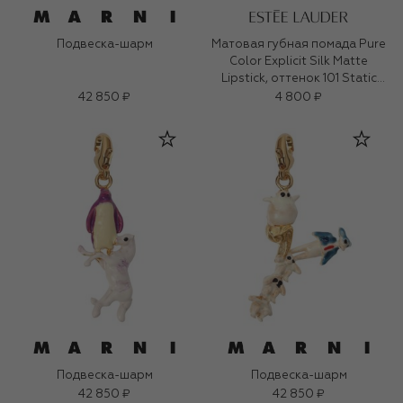
Подвеска-шарм
Матовая губная помада Pure
Color Explicit Silk Matte
Lipstick, оттенок 101 Static
(0,7ml)
42 850 ₽
4 800 ₽
Подвеска-шарм
Подвеска-шарм
42 850 ₽
42 850 ₽