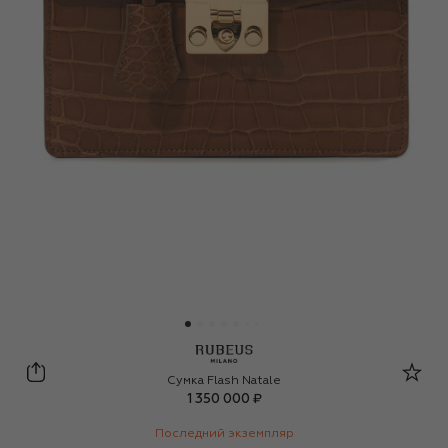
Rubeus Milano
Сумка Flash Natale
1 350 000 ₽
Последний экземпляр