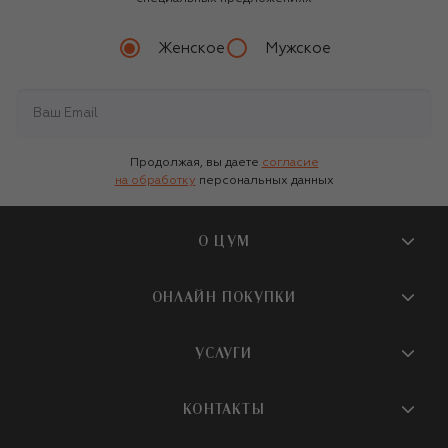
Женское
Мужское
Продолжая, вы даете
согласие
на обработку
персональных данных
О ЦУМ
О магазине
ОНЛАЙН ПОКУПКИ
Новости и события
Вопросы и ответы
УСЛУГИ
Бутики и ПВЗ ЦУМ
Мобильное приложение
Контакты
Шопинг-сервисы
КОНТАКТЫ
Доставка
Наша история
Шопинг со стилистом ЦУМ
Обмен и возврат