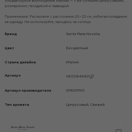
ольфакторное воплощение Италии — с ее сочными цитрусовыми,
розмарином, гвоздикой и лавандой.
Применение: Распылите с расстояния 20–25 см, избегая попадания
на одежду. Не используйте, находясь на солнце.
Бренд
Santa Maria Novella
Цвет
Бесцветный
Страна дизайна
Италия
Артикул
HE00849421
Артикул производителя
SMN3111101
Тип аромата
Цитрусовый, Свежий