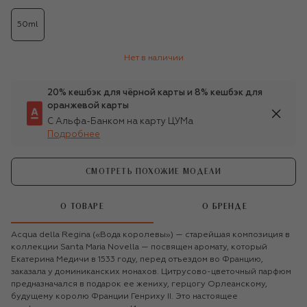
50ml
Нет в наличии
20% кешбэк для чёрной карты и 8% кешбэк для
оранжевой карты
С Альфа-Банком на карту ЦУМа
Подробнее
СМОТРЕТЬ ПОХОЖИЕ МОДЕЛИ
О ТОВАРЕ
О БРЕНДЕ
Acqua della Regina («Вода королевы») — старейшая композиция в
коллекции Santa Maria Novella — посвящен аромату, который
Екатерина Медичи в 1533 году, перед отъездом во Францию,
заказала у доминиканских монахов. Цитрусово-цветочный парфюм
предназначался в подарок ее жениху, герцогу Орлеанскому,
будущему королю Франции Генриху II. Это настоящее