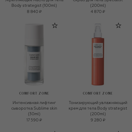
Укрепляющее масло для тела
Скраб для тела Specialist
Body strategist (100ml)
(200ml)
8 840 ₽
4 870 ₽
COMFORT ZONE
COMFORT ZONE
Интенсивная лифтинг
Тонизирующий увлажняющий
сыворотка Sublime skin
крем для тела Body strategist
(30ml)
(200ml)
17 590 ₽
9 280 ₽