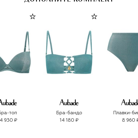
Бра-топ
Бра-бандо
Плавки-би
14 930 ₽
14 180 ₽
8 960 