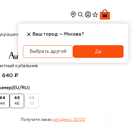
Ваш город —
Москва
?
украшения
Косметика
Интерьер
Новости
Выбрать другой
Да
ubade
литный купальник
1 640 ₽
азмер
(EU/RU)
44
46
48
44
46
48
Получите заказ
сегодня c 20:00