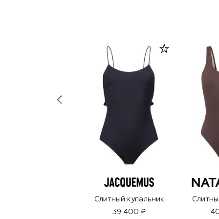
Слитный купальник
Слитны
39 400 ₽
40