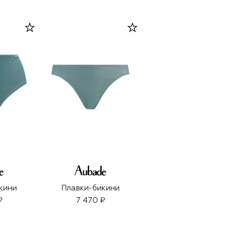
кини
Плавки-бикини
₽
7 470 ₽