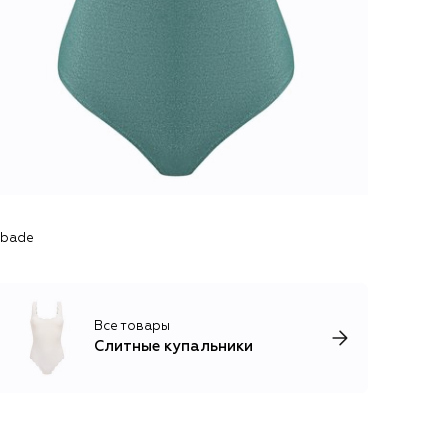
ubade
Все товары
Слитные купальники