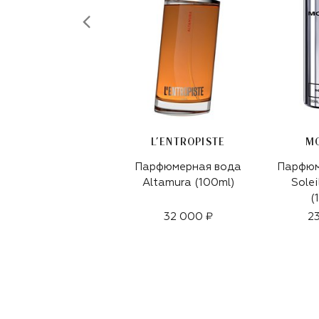
L'ENTROPISTE
M
Парфюмерная вода
Парфюм
Altamura (100ml)
Solei
(
32 000 ₽
23