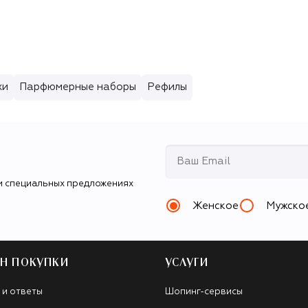
хи
Парфюмерные наборы
Рефилы
и специальных предложениях
Женское
Мужско
Н ПОКУПКИ
УСЛУГИ
 и ответы
Шопинг-сервисы