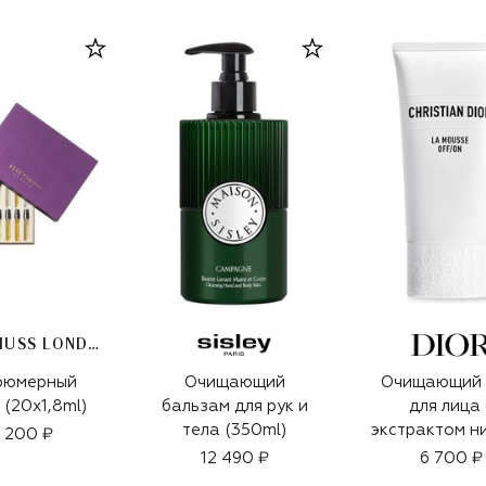
ELECTIMUSS LONDON
фюмерный
Очищающий
Очищающий 
 (20x1,8ml)
бальзам для рук и
для лица 
тела (350ml)
экстрактом н
 200 ₽
La Mousse O
12 490 ₽
6 700 ₽
(150ml)