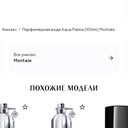
добываемого из смолы агарового дерева. Монталь
первым из европейских парфюмеров стал использовать
этот компонент, который по-новому раскрывает
привычные аккорды ванили, сандала, мускуса и розы.
Унисекс
Парфюмерная вода Aqua Palma (100ml) Montale
Чтобы сохранить драгоценный уд, Пьер Монталь
разработал специальный алюминиевый флакон,
защищающий этот ингредиент от губительных для него
Все унисекс
Montale
ПОХОЖИЕ МОДЕЛИ