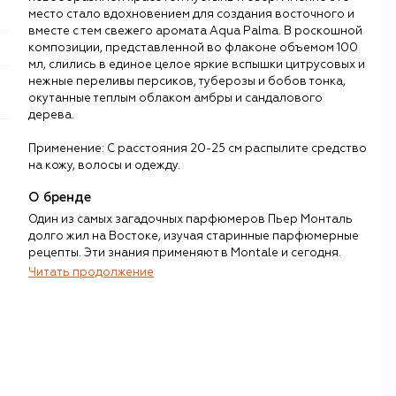
место стало вдохновением для создания восточного и
вместе с тем свежего аромата Aqua Palma. В роскошной
композиции, представленной во флаконе объемом 100
мл, слились в единое целое яркие вспышки цитрусовых и
нежные переливы персиков, туберозы и бобов тонка,
окутанные теплым облаком амбры и сандалового
дерева.
Применение: С расстояния 20-25 см распылите средство
на кожу, волосы и одежду.
О бренде
Один из самых загадочных парфюмеров Пьер Монталь
долго жил на Востоке, изучая старинные парфюмерные
рецепты. Эти знания применяют в Montale и сегодня.
Читать продолжение
Внимание к древним традициями, где в особом почете
были редкие ингредиенты, снискало ароматам бренда
признание монаршими особами арабских стран и
сформировало бренду репутацию среди ценителей
высокой парфюмерии.
В основе каждой композиции – тягучая нота уда,