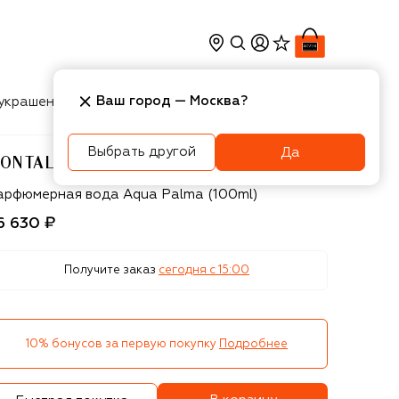
Ваш город —
Москва
?
украшения
Косметика
Интерьер
Новости
Выбрать другой
Да
ONTALE
ontale
арфюмерная вода Aqua Palma (100ml)
6 630 ₽
Получите заказ
сегодня c 15:00
10% бонусов за первую покупку
Подробнее