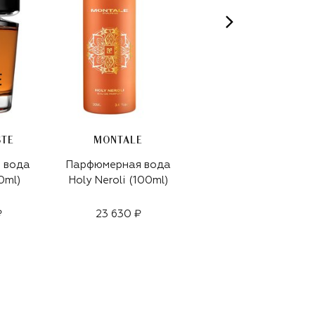
STE
MONTALE
 вода
Парфюмерная вода
Парфюмерная вода
0ml)
Holy Neroli (100ml)
Fleur De Sable
(100ml)
₽
23 630 ₽
24 100 ₽