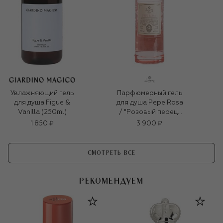
Увлажняющий гель
Парфюмерный гель
для душа Figue &
для душа Pepe Rosa
Vanilla (250ml)
/ "Розовый перец"
(500ml)
1 850 ₽
3 900 ₽
СМОТРЕТЬ ВСЕ
РЕКОМЕНДУЕМ