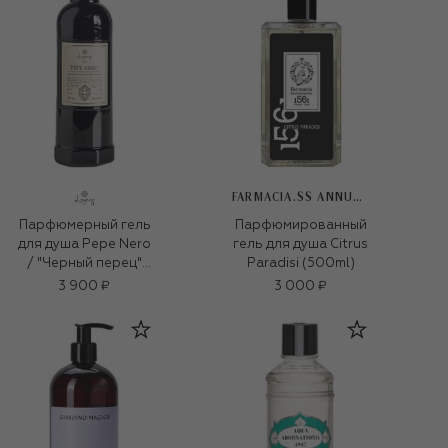
FARMACIA.SS ANNUNZIATA 1561
Парфюмерный гель
Парфюмированный
для душа Pepe Nero
гель для душа Citrus
/ "Черный перец"
Paradisi (500ml)
(500ml)
3 900 ₽
3 000 ₽