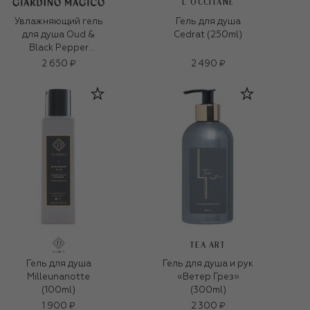
L`OCCITANE
Увлажняющий гель
Гель для душа
для душа Oud &
Cedrat (250ml)
Black Pepper
(500ml)
2 650 ₽
2 490 ₽
TEA ART
Гель для душа
Гель для душа и рук
Milleunanotte
«Ветер Грез»
(100ml)
(300ml)
1 900 ₽
2 300 ₽