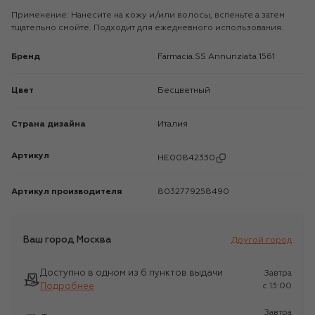
Применение: Нанесите на кожу и/или волосы, вспеньте а затем
тщательно смойте. Подходит для ежедневного использования.
Бренд
Farmacia.SS Annunziata 1561
Цвет
Бесцветный
Страна дизайна
Италия
Артикул
HE00842330
Артикул производителя
8032779258490
Ваш город
Москва
Другой город
Доступно в одном из 6 пунктов выдачи
Завтра
Подробнее
c 13:00
Завтра