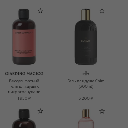
Бессульфатный
Гель для душа Calm
гель для душа с
(300ml)
микрогранулами
кремния Peach,
1 950 ₽
3 200 ₽
flowers, bergamot,…
(250ml)