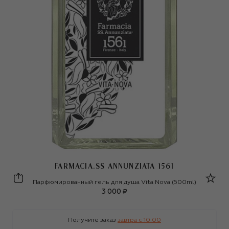
FARMACIA.SS ANNUNZIATA 1561
Farmacia.SS Annunziata 1561
Парфюмированный гель для душа Vita Nova (500ml)
3 000 ₽
Получите заказ
завтра c 10:00