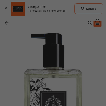
Скидка 10%
Открыть
FARMACIA.SS ANNUNZIATA 1561
на первый заказ в приложении
Парфюмированный гель для душа Vita Nova (500ml)
-
3 000 ₽